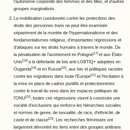
l’autonomie corporelle des femmes et des filles, et d’autres
groupes marginalisés.
La mobilisation coordonnée contre les protections des
droits des personnes trans ne peut être examinée
séparément de la montée de l’hypernationalisme et des
fondamentalismes religieux, d’importantes régressions et
d’attaques sur les droits humains à travers le monde. De
[17]
la pénalisation de l’avortement en Pologne
et aux États-
[18]
Unis
à la déferlante de lois anti-LGBTIQ+ adoptées en
[19]
[20]
Ouganda
et en Russie
, aux lois et politiques racistes
[21]
contre les migrations dans toute l’Europe
et l’incitation à
la mise en place de cadres punitifs et protectionnistes
contre le travail du sexe dans les espaces politiques de
[22]
l’ONU
, toutes ces régressions visent à construire une
société d’exclusions qui renforce les hiérarchies sociales
et normes de genre, de sexualité, de race, d’ethnicité, de
[23]
caste et de classe
. Les recherches féministes ont
largement démontré les liens entre des groupes antitrans