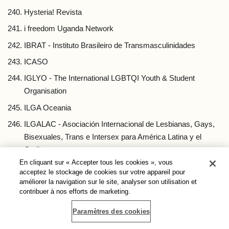
Hysteria! Revista
i freedom Uganda Network
IBRAT - Instituto Brasileiro de Transmasculinidades
ICASO
IGLYO - The International LGBTQI Youth & Student
Organisation
ILGA Oceania
ILGALAC - Asociación Internacional de Lesbianas, Gays,
Bisexuales, Trans e Intersex para América Latina y el
Caribe
En cliquant sur « Accepter tous les cookies », vous
ILGA World
acceptez le stockage de cookies sur votre appareil pour
améliorer la navigation sur le site, analyser son utilisation et
Ilias Centre for Global Liberty
contribuer à nos efforts de marketing.
Iloilo Pride Team
Paramètres des cookies
Ilota Ledo