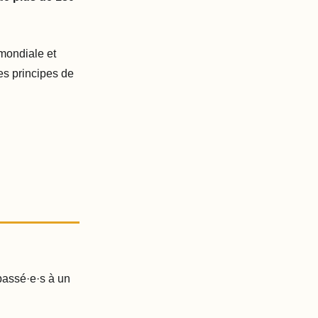
mondiale et
es principes de
passé·e·s à un