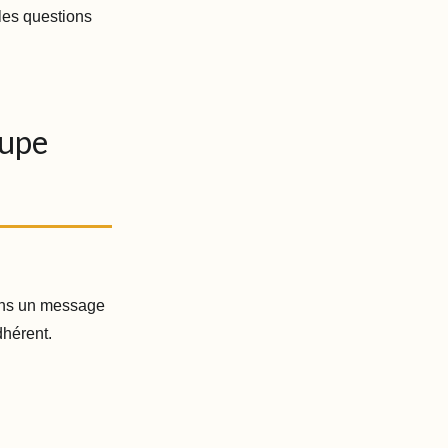
les questions
oupe
Dans un message
adhérent.