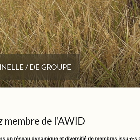
NELLE / DE GROUPE
 membre de l’AWID
s un réseau dynamique et diversifié de membres issu·e·s 