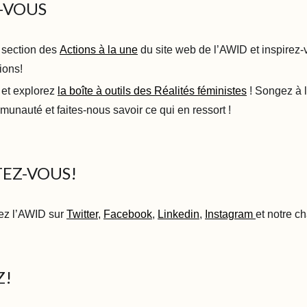
-VOUS
 section des
Actions à la une
du site web de l’AWID et inspirez-
ions!
 et explorez
la boîte à outils des Réalités féministes
! Songez à l'
munauté et faites-nous savoir ce qui en ressort !
EZ-VOUS!
vez l’AWID sur
Twitter
,
Facebook
,
Linkedin
,
Instagram
et notre c
Z!