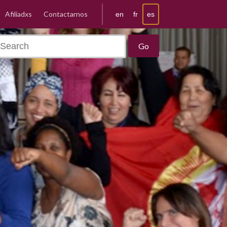
Afiliadxs
Contactarnos
es
en
fr