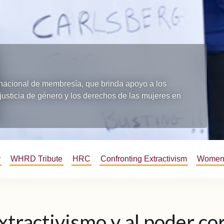
rnacional de membresía, que brinda apoyo a los
justicia de género y los derechos de las mujeres en
y
WHRD Tribute
HRC
Confronting Extractivism
Women 
xtractivismo y al poder co