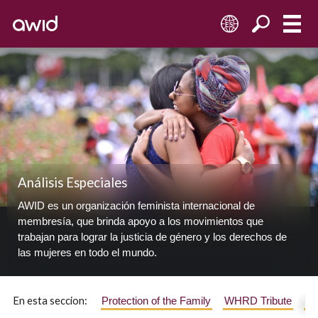
ES
Análisis Especiales
AWID es un organización feminista internacional de
membresía, que brinda apoyo a los movimientos que
trabajan para lograr la justicia de género y los derechos de
las mujeres en todo el mundo.
En esta seccion:
Protection of the Family
WHRD Tribute
H