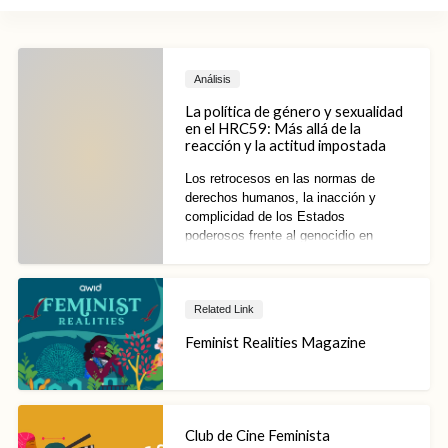
Análisis
La política de género y sexualidad
en el HRC59: Más allá de la
reacción y la actitud impostada
Los retrocesos en las normas de
derechos humanos, la inacción y
complicidad de los Estados
poderosos frente al genocidio en
Gaza, y la crisis de financiamiento de
la ONU han vuelto aún más urgente la
pregunta de fondo: ¿pueden las
Related Link
instituciones globales de derechos
humanos aportar realmente a la
Feminist Realities Magazine
justicia y la rendición de cuentas?
Club de Cine Feminista