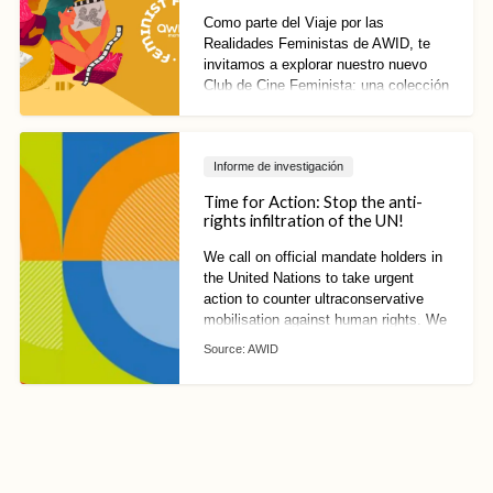
Como parte del Viaje por las
Realidades Feministas de AWID, te
invitamos a explorar nuestro nuevo
Club de Cine Feminista: una colección
de cortometrajes y largometrajes
seleccionados por nuestrxs curadorxs
y narradorxs feministas de todo el
Informe de investigación
mundo
Time for Action: Stop the anti-
rights infiltration of the UN!
We call on official mandate holders in
the United Nations to take urgent
action to counter ultraconservative
mobilisation against human rights. We
can no longer afford to wait!
Source:
AWID