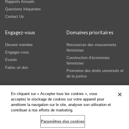
Rapports Annuels
Questions fréquentes
Contact Us
Engagez-vous
Domaines prioritaires
Devenir membre
Ressources des mouvements
féministes
Engagez-vous
Construction d’économies
Events
féministes
Faites un don
Promotion des droits universels et
de la justice
En cliquant sur « Accepter tous les cookies », vous
acceptez le stockage de cookies sur votre appareil pour
améliorer la navigation sur le site, analyser son utilisation et
© Copyright AWID 2026. All rights reserved.
Terms & Conditions
|
Privacy
|
contribuer à nos efforts de marketing.
Administrative Office
Paramètres des cookies