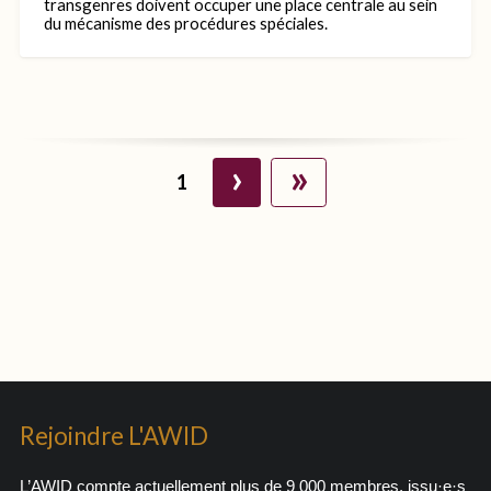
transgenres doivent occuper une place centrale au sein
du mécanisme des procédures spéciales.
›
»
1
Rejoindre L'AWID
L’AWID compte actuellement plus de 9 000 membres, issu·e·s