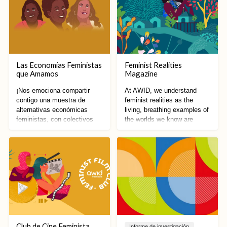
Las Economías Feministas
Feminist Realities
que Amamos
Magazine
¡Nos emociona compartir
At AWID, we understand
contigo una muestra de
feminist realities as the
alternativas económicas
living, breathing examples of
feministas, con colectivos
the worlds we know are
inspiradores de todo el
possible.
mundo!
Club de Cine Feminista
Informe de investigación