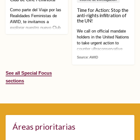
Time for Action: Stop the
Como parte del Viaje por las
anti-rights infiltration of
Realidades Feministas de
the UN!
AWID, te invitamos a
explorar nuestro nuevo Club
We call on official mandate
de Cine Feminista: una
holders in the United Nations
colección de cortometrajes y
to take urgent action to
largometrajes seleccionados
counter ultraconservative
por nuestrxs curadorxs y
mobilisation against human
narradorxs feministas de
Source:
AWID
rights. We can no longer
todo el mundo
afford to wait!
See all Special Focus
sections
Áreas prioritarias