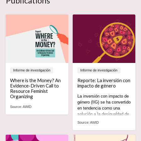
Publications
Informe de investigación
Informe de investigación
Where is the Money? An
Reporte: La inversión con
Evidence-Driven Call to
impacto de género
Resource Feminist
Organizing
La inversión con impacto de
género (IIG) se ha convertido
Source:
AWID
en tendencia como una
solución a la desigualdad de
género. Sin embargo, como
Source:
AWID
lo demuestra nuestro
informe, en realidad es parte
del problema.