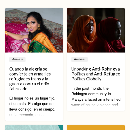
Análisis
Análisis
Cuando la alegría se
Unpacking Anti-Rohingya
convierte en arma: les
Politics and Anti-Refugee
refugiades trans y la
Politics Globally
guerra contra el odio
fabricado
In the past month, the
Rohingya community in
El hogar no es un lugar fijo,
Malaysia faced an intensified
ni un país. Es algo que se
wave of online violence and
lleva consigo, en el cuerpo,
racist vitriol. Spurred by
en la memoria, en la
proposed restrictions on
negativa obstinada a
Rohingya public activities by
desaparecer. El hogar es una
Malaysian state