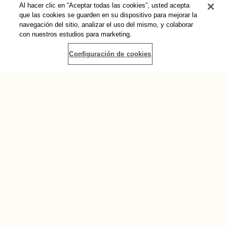
Al hacer clic en “Aceptar todas las cookies”, usted acepta
que las cookies se guarden en su dispositivo para mejorar la
navegación del sitio, analizar el uso del mismo, y colaborar
Haz una donación
con nuestros estudios para marketing.
Configuración de cookies
También puedes mostrar su apoyo al cambio transformador
haciendo una donación a AWID. Tu valiosa contribución
ayudará a apoyar el trabajo que hacemos en todo el mundo
para apoyar los movimientos feministas.
Dona ahora
Conéctate con Nosotrxs