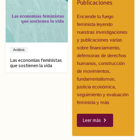
práctica de devenir,
Publicaciones
governments and reforms to
moldeada por aquello que se
increase government
ha perdido y aquello que aún
surveillance over refugees,
Enciende tu fuego
permanece.
disinformation campaigns
feminista leyendo
took over social media,
nuestras investigaciones
demanding even stricter
measures.
y publicaciones varias
sobre financiamiento,
Análisis
defensoras de derechos
Las economías feministas
humanos, construcción
que sostienen la vida
de movimientos,
fundamentalismos,
justicia económica,
seguimiento y evaluación
feminista y más
Leer más