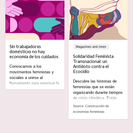
Sin trabajadorxs
Magazines and zines
domésticxs no hay
Solidaridad Feminista
economía de los cuidados
Transnacional: un
Antídoto contra el
Convocamos a los
Ecocidio
movimientos feministas y
sociales a unirse al
Descubre las historias de
llamamiento para repensar la
feministas que se están
economía teniendo como
organizando durante tiempos
centro a los cuidados,
de crisis climática. Están
reconociendo los derechos,
creando alternativas basadas
la agencia y el liderazgo de
Source:
Construcción de
en el cuidado, la equidad y la
los movimientos de
economías feministas
justicia para todes.
trabajadorxs domésticxs.