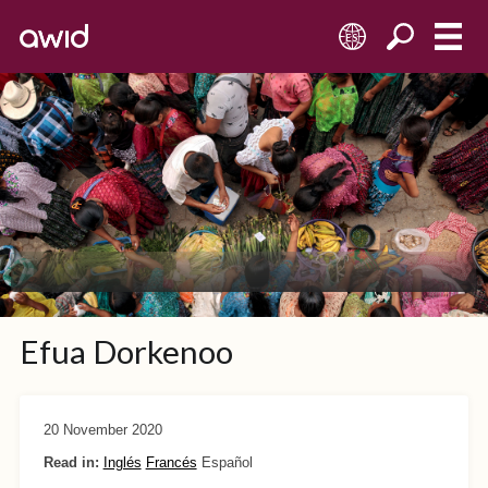
ES
Efua Dorkenoo
20 November 2020
Read in:
Inglés
Francés
Español