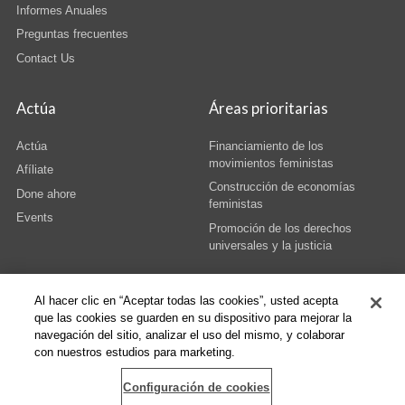
Informes Anuales
Preguntas frecuentes
Contact Us
Actúa
Áreas prioritarias
Actúa
Financiamiento de los
movimientos feministas
Afíliate
Construcción de economías
Done ahore
feministas
Events
Promoción de los derechos
universales y la justicia
Al hacer clic en “Aceptar todas las cookies”, usted acepta
que las cookies se guarden en su dispositivo para mejorar la
navegación del sitio, analizar el uso del mismo, y colaborar
© Copyright AWID 2026. All rights reserved.
Terms & Conditions
|
Privacy
|
con nuestros estudios para marketing.
Administrative Office
Configuración de cookies