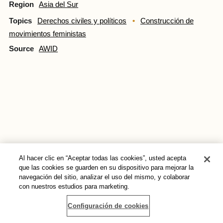
Region
Asia del Sur
Topics
Derechos civiles y políticos
Construcción de
movimientos feministas
Source
AWID
Al hacer clic en “Aceptar todas las cookies”, usted acepta
que las cookies se guarden en su dispositivo para mejorar la
Afíliate
navegación del sitio, analizar el uso del mismo, y colaborar
con nuestros estudios para marketing.
AWID actualmente cuenta con más de 9000 afiliadxs,
Configuración de cookies
individuales e institucionales, en más de 180 países. Nuestrxs
afiliadxs son parte de una base poderosa de feministas,