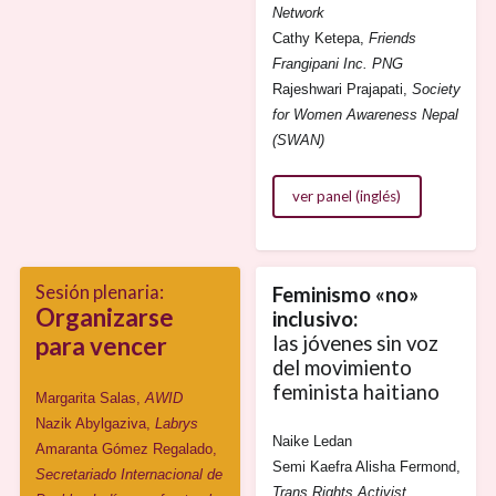
Network
Cathy Ketepa,
Friends
Frangipani Inc. PNG
Rajeshwari Prajapati,
Society
for Women Awareness Nepal
(SWAN)
ver panel (inglés)
Sesión plenaria:
Feminismo «no»
Organizarse
inclusivo:
para vencer
las jóvenes sin voz
del movimiento
feminista haitiano
Margarita Salas,
AWID
Nazik Abylgaziva,
Labrys
Naike Ledan
Amaranta Gómez Regalado,
Semi Kaefra Alisha Fermond,
Secretariado Internacional de
Trans Rights Activist