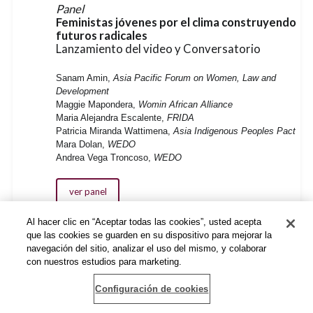
Panel
Feministas jóvenes por el clima construyendo
futuros radicales
Lanzamiento del video y Conversatorio
Sanam Amin,
Asia Pacific Forum on Women, Law and
Development
Maggie Mapondera,
Womin African Alliance
Maria Alejandra Escalente,
FRIDA
Patricia Miranda Wattimena,
Asia Indigenous Peoples Pact
Mara Dolan,
WEDO
Andrea Vega Troncoso,
WEDO
ver panel
Al hacer clic en “Aceptar todas las cookies”, usted acepta
que las cookies se guarden en su dispositivo para mejorar la
navegación del sitio, analizar el uso del mismo, y colaborar
Taller
con nuestros estudios para marketing.
Antal:
universo no binarix
Configuración de cookies
Malicia Sabina,
Resistencia No Binarix
Andras Yareth Hernández,
Resistencia No Binarix