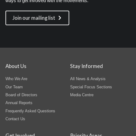
ways to get involved with the movements.
Join our mailing list
About Us
Stay Informed
Who We Are
All News & Analysis
Our Team
Special Focus Sections
Board of Directors
Media Centre
Annual Reports
Frequently Asked Questions
Contact Us
Get Involved
Priority Areas