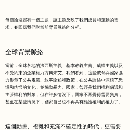
每個論壇都有一個主題，該主題反映了我們成員和運動的需
求，並回應我們對當前背景脈絡的分析。
全球背景脈絡
當前，全球各地的法西斯主義、基本教義主義、威權主義以及
不受約束的企業權力方興未艾。我們看到，這些威脅與國家協
力形塑了公共規範、敘事論述和政策，在公共論述中深植了恐
懼和仇恨的文化，並煽動暴力。國家，曾經是我們權利倡議和
主張權利的對象，但在許多情況下，國家不再覺得需要負責，
甚至在某些情況下，國家自己也不再具有維護權利的權力了。
這個動盪、複雜和充滿不確定性的時代，更需要