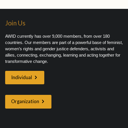
Join Us
AWID currently has over 9,000 members, from over 180
countries. Our members are part of a powerful base of feminist,
women’s rights and gender justice defenders, activists and
allies, connecting, exchanging, learning and acting together for
transformative change.
Individual
Organization