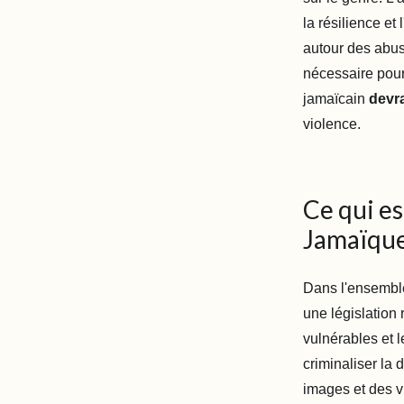
la résilience et
autour des abus 
nécessaire pour 
jamaïcain
devra
violence.
Ce qui es
Jamaïqu
Dans l'ensemble
une législation 
vulnérables et l
criminaliser la 
images et des v