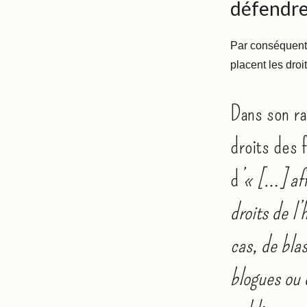
défendre
Par conséquent,
placent les droi
Dans son ra
droits des
d
’« […] aff
droits de l
cas, de bla
blogues ou 