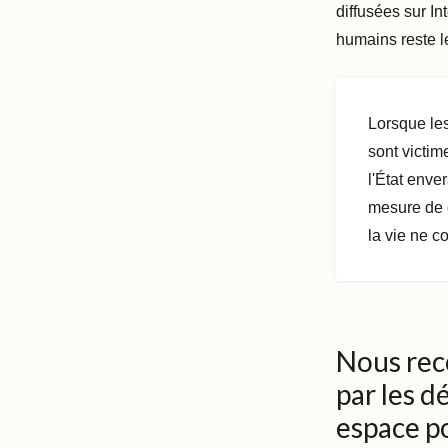
diffusées sur In
humains reste le
Lorsque les
sont victim
l'État enve
mesure de c
la vie ne c
Nous reco
par les 
espace po