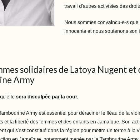
travail d'autres activistes des droi
Nous sommes convaincu-e-s que 
innocente et nous soutenons son i
mes solidaires de Latoya Nugent et 
ine Army
qu'elle
sera disculpée par la cour.
 Tambourine Army est essentiel pour déraciner le fléau de la vio
its et la liberté des femmes et des enfants en Jamaïque. Son acti
t qui s'est constitué dans la région pour mettre un terme à la 
’action en Jamaïque, notamment menée par la Tambourine Army, 