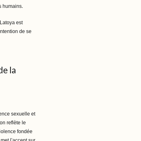
ts humains.
Latoya est
ntention de se
de la
lence sexuelle et
on reflète le
violence fondée
met l'accent sur