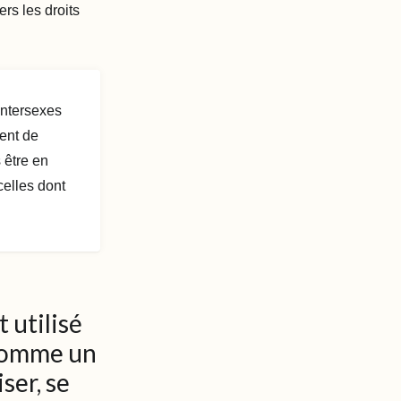
ers les droits
intersexes
ent de
 être en
celles dont
 utilisé
 comme un
ser, se