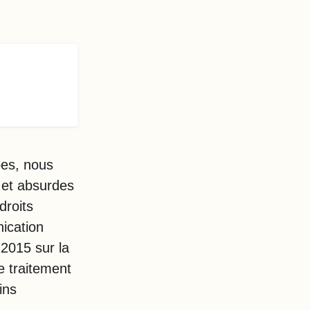
bes, nous
 et absurdes
droits
ication
e 2015 sur la
e traitement
ins