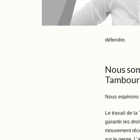
défendre.
Nous som
Tambour
Nous espérons 
Le travail de la
garantir les dro
mouvement récen
sur le genre. L