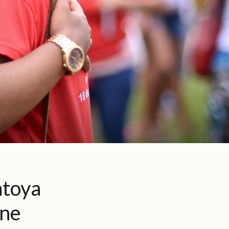
atoya
ine