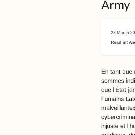
Army
23 March 2
Read in:
Ang
En tant que 
sommes indig
que l’État ja
humains Lat
malveillante»
cybercrimina
injuste et l'