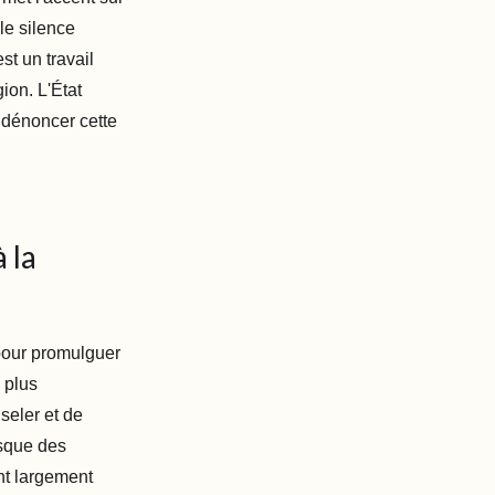
le silence
st un travail
ion. L'État
t dénoncer cette
 la
pour promulguer
 plus
seler et de
rsque des
nt largement