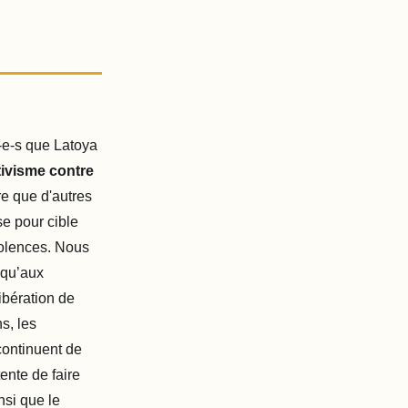
e-s que Latoya
tivisme contre
e que d'autres
ise pour cible
iolences. Nous
 qu’aux
ibération de
s, les
continuent de
tente de faire
nsi que le