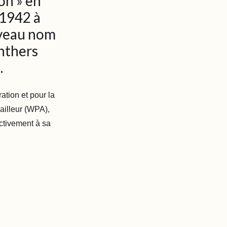
son » en
 1942 à
uveau nom
nthers
.
ration et pour la
ailleur (WPA),
activement à sa