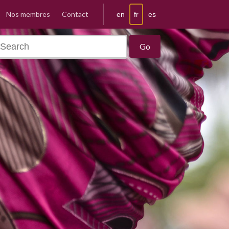
Nos membres
Contact
fr
en
es