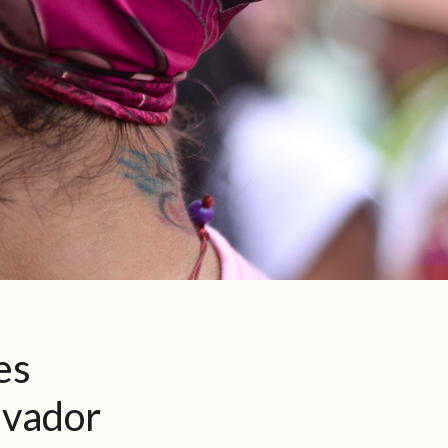
es
lvador