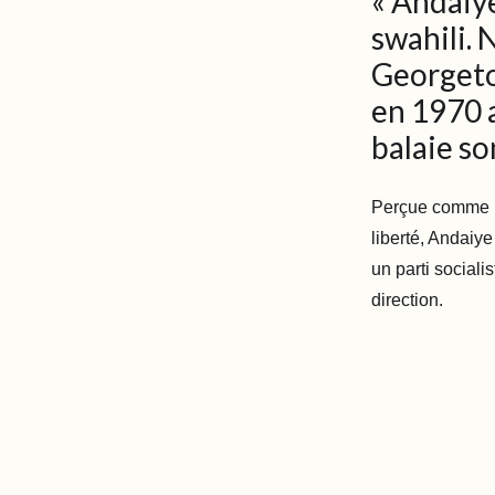
« Andaiye
swahili.
Georgeto
en 1970 
balaie so
Perçue comme
liberté, Andaiy
un parti sociali
direction.