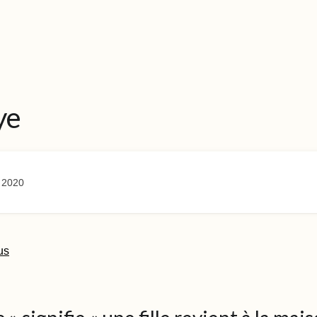
ye
 2020
us