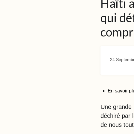
Haïti 
qui dé
compri
24 Septemb
En savoir pl
Une grande p
déchiré par 
de nous tout