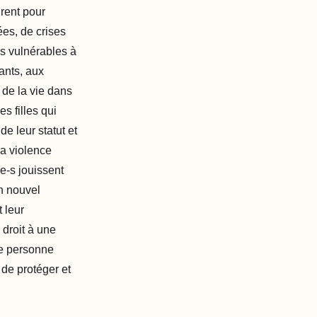
grent pour
ées, de crises
us vulnérables à
uants, aux
 de la vie dans
s filles qui
e leur statut et
la violence
e-s jouissent
un nouvel
 leur
 droit à une
ne personne
 de protéger et