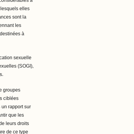
considérables a
 lesquels elles
ances sont la
ennant les
 destinées à
cation sexuelle
sexuelles (SOGI),
s.
de groupes
s ciblées
 un rapport sur
ntir que les
e leurs droits
ure de ce type