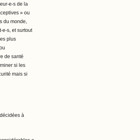
eur-e-s de la
aceptives » ou
mes du monde,
-e-s, et surtout
les plus
 ou
re de santé
miner si les
urité mais si
t décidées à