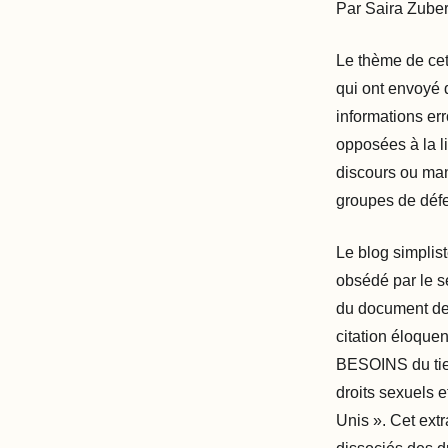
Par Saira Zuber
Le thème de ce
qui ont envoyé 
informations er
opposées à la li
discours ou man
groupes de défen
Le blog simplis
obsédé par le se
du document de 
citation éloque
BESOINS du tier
droits sexuels 
Unis ». Cet extr