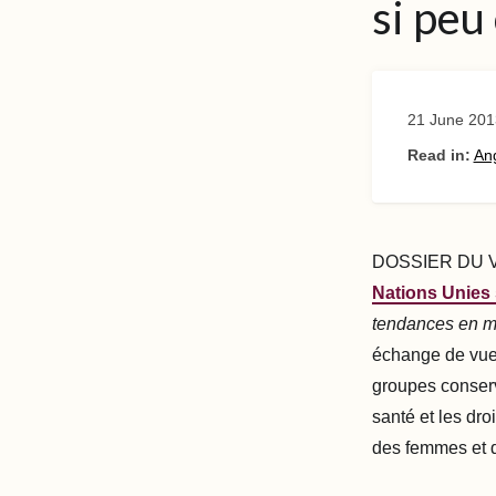
si peu
21 June 201
Read in:
Ang
DOSSIER DU VE
Nations Unies 
tendances en m
échange de vues
groupes conserva
santé et les dro
des femmes et de