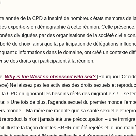
i
tte année de la CPD a inspiré de nombreux états membres de 
des expert-e-s en démographie à cette réunion. Cette présence
ronées divulguées par des organisations de la société civile con
berté de choix, ainsi que la participation de délégations influen
quant d'informations dans le domaine, ont créé un contexte diffi
se des droits qui participaient à la réunion.
te,
Why is the West so obsessed with sex?
(Pourquoi l’Occiden
xe) Ne laissez pas les activistes des droits sexuels et reproduc
la CPD en ignorant les besoins réels des migrant-e-s ! …se ter
nte: « Une fois de plus, l'agenda sexuel du premier monde l'empo
s-monde... Ma mère me raconte que sa santé sexuelle et repro
et reproductifs n'ont jamais été une préoccupation – une immigra
ait illustre la façon dont les SRHR ont été rejetés et, d'une man