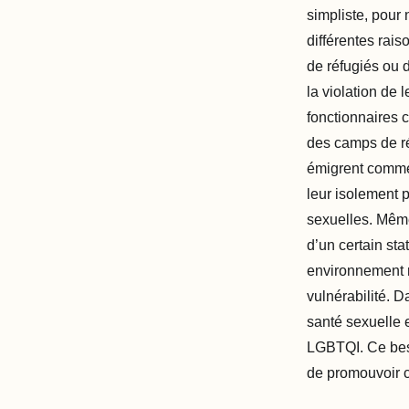
simpliste, pour 
différentes rais
de réfugiés ou d
la violation de 
fonctionnaires 
des camps de ré
émigrent comme 
leur isolement 
sexuelles. Même
d’un certain sta
environnement re
vulnérabilité. D
santé sexuelle 
LGBTQI. Ce besoi
de promouvoir c