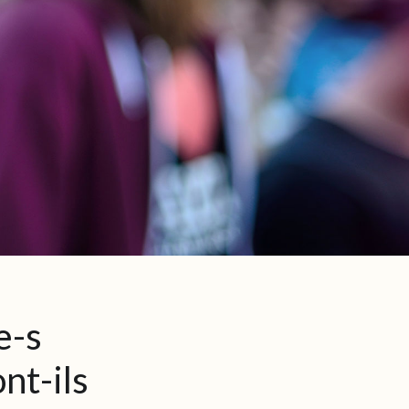
e-s
nt-ils