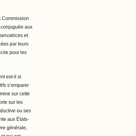
la Commission
, conjuguée aux
servatrices et
cées par leurs
cile pour les
t est-il si
tifs s’emparer
mine sur cette
rte sur les
ductive ou ses
nte aux États-
ière générale,