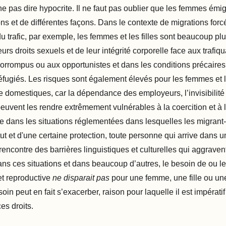
ne pas dire hypocrite. Il ne faut pas oublier que les femmes émi
ons et de différentes façons. Dans le contexte de migrations forc
u trafic, par exemple, les femmes et les filles sont beaucoup pl
leurs droits sexuels et de leur intégrité corporelle face aux trafiq
corrompus ou aux opportunistes et dans les conditions précaires
fugiés. Les risques sont également élevés pour les femmes et le
domestiques, car la dépendance des employeurs, l’invisibilité d
peuvent les rendre extrêmement vulnérables à la coercition et à 
 dans les situations réglementées dans lesquelles les migrant-
tut et d'une certaine protection, toute personne qui arrive dans 
ncontre des barrières linguistiques et culturelles qui aggravent
ans ces situations et dans beaucoup d’autres, le besoin de ou le
et reproductive
ne disparait pas
pour une femme, une fille ou u
n peut en fait s’exacerber, raison pour laquelle il est impératif
es droits.