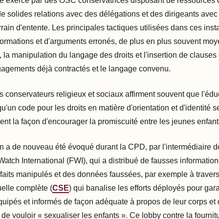
ce exercé par des OSC conservatrices disposant de ressources 
de solides relations avec des délégations et des dirigeants avec
rrain d'entente. Les principales tactiques utilisées dans ces inst
nformations et d'arguments erronés, de plus en plus souvent moy
 la manipulation du langage des droits et l'insertion de clauses
gagements déjà contractés et le langage convenu.
s conservateurs religieux et sociaux affirment souvent que l'édu
u'un code pour les droits en matière d'orientation et d'identité 
ent la façon d'encourager la promiscuité entre les jeunes enfant
 a de nouveau été évoqué durant la CPD, par l'intermédiaire 
tch International (FWI), qui a distribué de fausses information
faits manipulés et des données faussées, par exemple à travers
uelle complète (
CSE
) qui banalise les efforts déployés pour gara
quipés et informés de façon adéquate à propos de leur corps et d
de vouloir « sexualiser les enfants ». Ce lobby contre la fournit