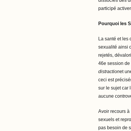
dissociés des dr
participé active
Pourquoi les S
La santé et les 
sexualité ainsi q
rejetés, dévalo
46e session de 
distraction
et u
ceci est précisé
sur le sujet car
aucune controv
Avoir recours à 
sexuels et repr
pas besoin de sa