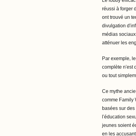
Le lobby effica
réussi à forger 
ont trouvé un te
divulgation d'i
médias sociaux,
atténuer les en
Par exemple, le
complète n'est q
ou tout simplem
Ce mythe ancien
comme Family Wa
basées sur des 
l'éducation sex
jeunes soient é
en les accusant 