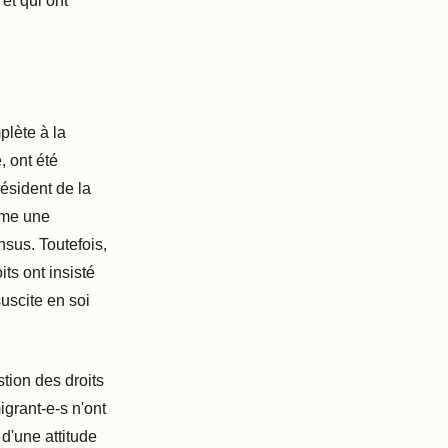
 et qui ont
plète à la
e, ont été
ésident de la
mme une
nsus. Toutefois,
ts ont insisté
suscite en soi
tion des droits
grant-e-s n'ont
 d'une attitude