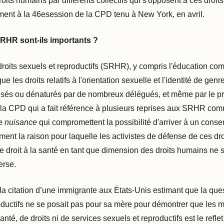
oits humains par différents collectifs qui s'opposent à ces droits
ment à la 46
e
session de la CPD tenu à New York, en avril.
RHR sont-ils importants ?
droits sexuels et reproductifs (SRHR), y compris l'éducation com
ue les droits relatifs à l'orientation sexuelle et l'identité de genr
risés ou dénaturés par de nombreux délégués, et même par le pr
la CPD qui a fait référence à plusieurs reprises aux SRHR co
ne
nuisance
qui compromettent la possibilité d'arriver à un conse
ment la raison pour laquelle les activistes de défense de ces droi
 le droit à la santé en tant que dimension des droits humains ne 
erse.
la citation d’une immigrante aux États-Unis estimant que la ques
oductifs ne se posait pas pour sa mère pour démontrer que les mi
nté, de droits ni de services sexuels et reproductifs est le reflet