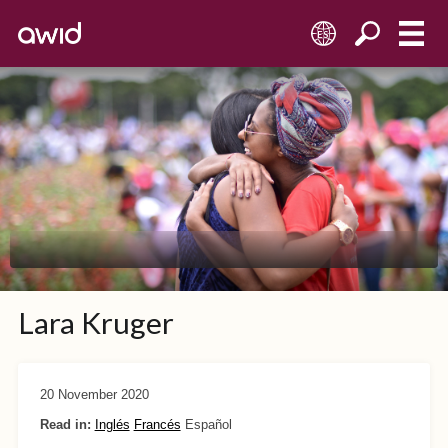
ES
Lara Kruger
20 November 2020
Read in:
Inglés
Francés
Español