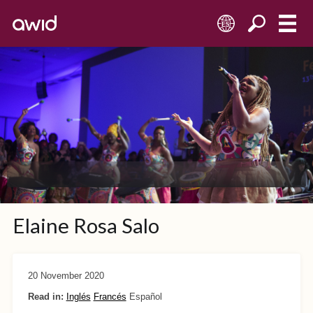
ES
Elaine Rosa Salo
20 November 2020
Read in:
Inglés
Francés
Español