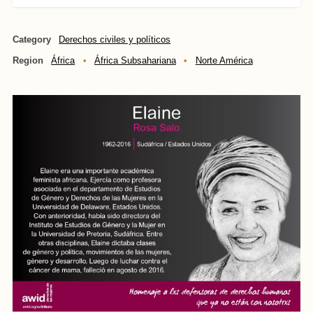
Category
Derechos civiles y políticos
Region
África
África Subsahariana
Norte América