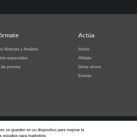
fórmate
Actúa
s Noticias y Análisis
Actúa
isis especiales
Afíliate
 de prensa
Done ahore
Events
ies se guarden en su dispositivo para mejorar la
itions
|
Privacy
|
Administrative Office
os estudios para marketing.