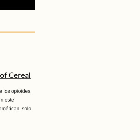
 of Cereal
e los opioides,
En este
américan, solo