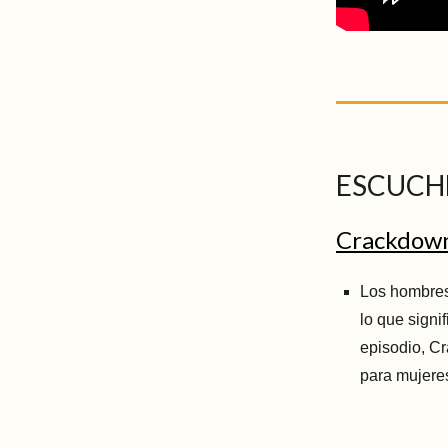
ESCUCH
Crackdown 
Los hombres 
lo que signi
episodio, C
para mujere