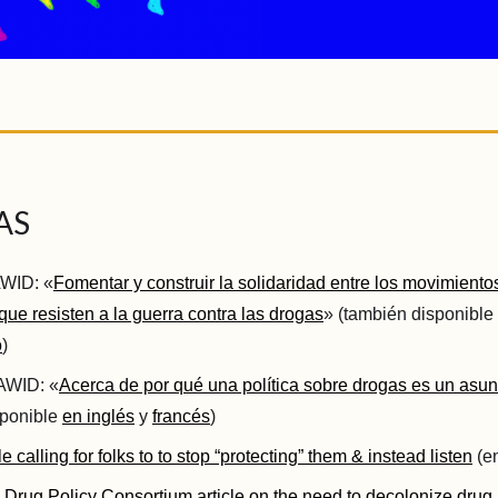
AS
AWID: «
Fomentar y construir la solidaridad entre los movimiento
que resisten a la guerra contra las drogas
» (también disponible
o
)
 AWID: «
Acerca de por qué una política sobre drogas es un asun
sponible
en inglés
y
francés
)
calling for folks to to stop “protecting” them & instead listen
(en
l Drug Policy Consortium article on the need to decolonize drug 