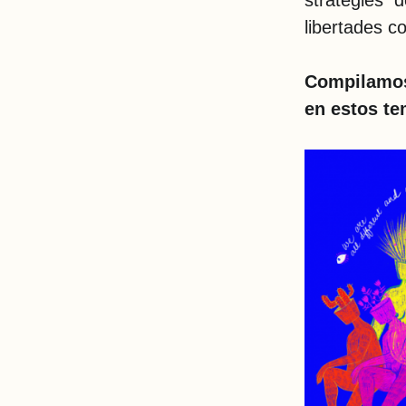
strategies de
libertades c
Compilamos
en estos t