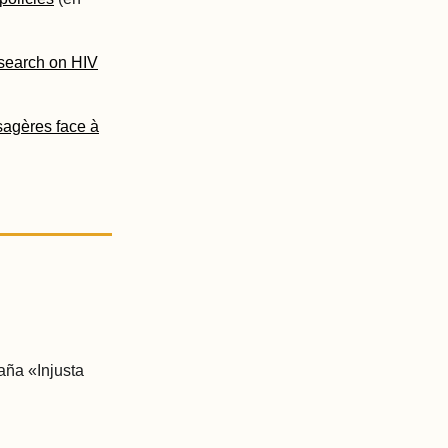
search on HIV
sagères face à
aña «Injusta