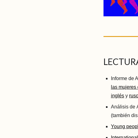
LECTUR
Informe de 
las mujeres 
inglés
y
rus
Análisis de
(también di
Young people 
Internationa