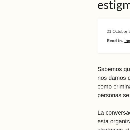
estig
21 October 
Read in:
Ing
Sabemos que
nos damos c
como crimin
personas se 
La conversac
esta organiz