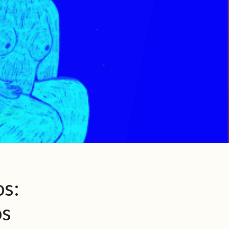
os:
os