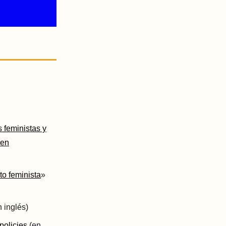
s feministas y
en
to feminista
»
 inglés)
policies
(en