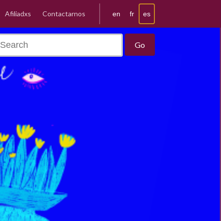
Afiliadxs
Contactarnos
es
en
fr