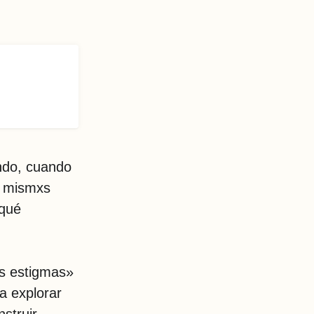
ndo, cuando
s mismxs
 qué
os estigmas»
a explorar