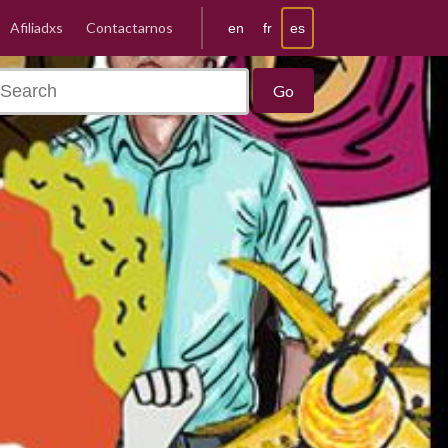
Afiliadxs
Contactarnos
es
en
fr