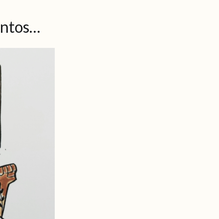
entos…