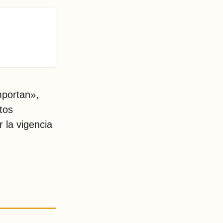
mportan»,
tos
 la vigencia