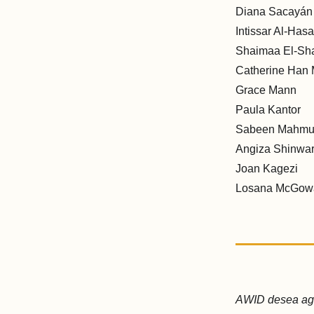
Diana Sacayán
Intissar Al-Hasai
Shaimaa El-Sh
Catherine Han
Grace Mann
Paula Kantor
Sabeen Mahm
Angiza Shinwar
Joan Kagezi
Losana McGow
AWID desea agra