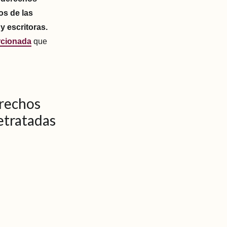
os de las
y escritoras.
rcionada
que
erechos
etratadas