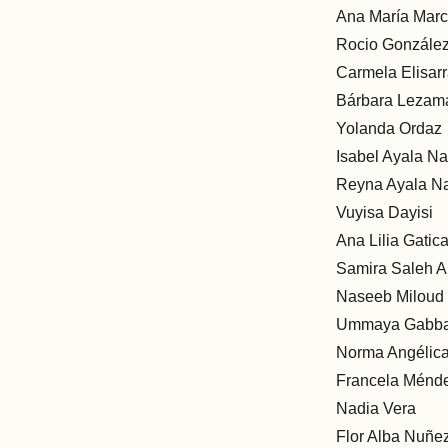
Ana María Marc
Rocio Gonzále
Carmela Elisar
Bárbara Lezam
Yolanda Ordaz
Isabel Ayala N
Reyna Ayala N
Vuyisa Dayisi
Ana Lilia Gati
Samira Saleh A
Naseeb Miloud 
Ummaya Gabba
Norma Angélic
Francela Ménd
Nadia Vera
Flor Alba Nuñe