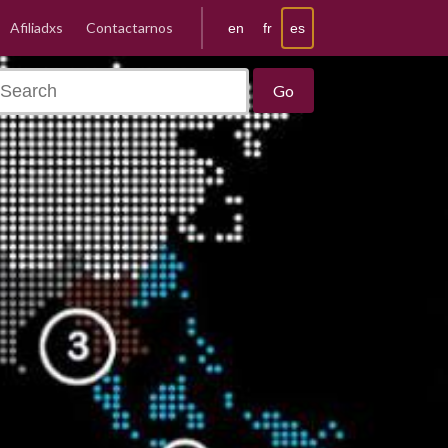
Afiliadxs
Contactarnos
es
en
fr