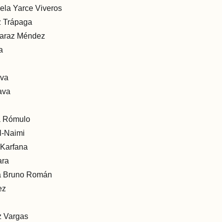
ela Yarce Viveros
z Trápaga
raraz Méndez
a
ava
ava
ca Rómulo
l-Naimi
Karfana
ra
a Bruno Román
ez
z Vargas