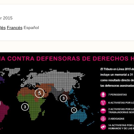
r 2015
lés
Francés
Español