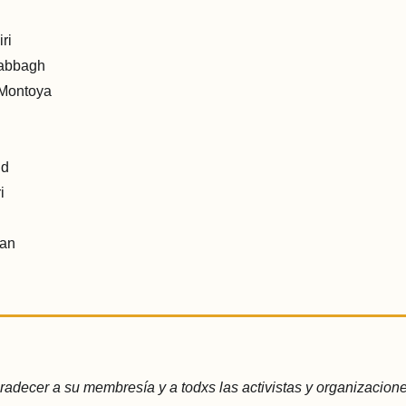
ri
abbagh
 Montoya
ud
i
an
decer a su membresía y a todxs las activistas y organizacion