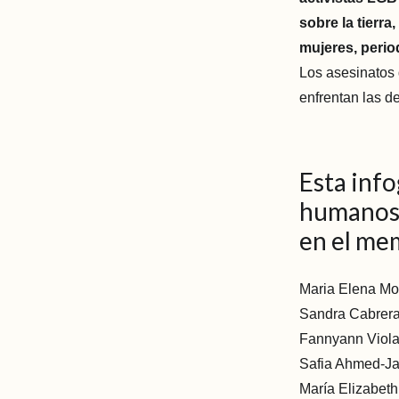
sobre la tierra
mujeres, period
Los asesinatos 
enfrentan las d
Esta info
humanos 
en el me
Maria Elena M
Sandra Cabrer
Fannyann Viol
Safia Ahmed-J
María Elizabet