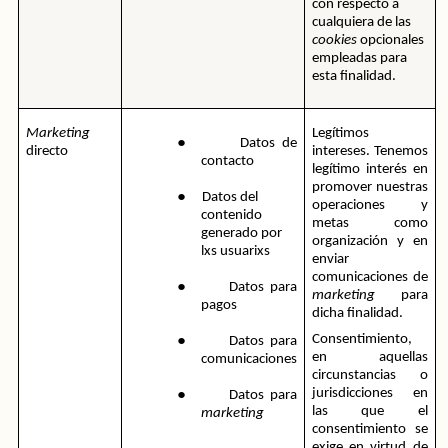
con respecto a 
cualquiera de las 
cookies
 opcionales 
empleadas para 
esta finalidad.
●
Marketing
Legítimos 
Datos de 
directo
intereses. Tenemos 
contacto
legítimo interés en 
●
promover nuestras 
Datos del 
operaciones y 
contenido 
metas como 
generado por 
organización y en 
lxs usuarixs
enviar 
●
comunicaciones de 
Datos para 
marketing
 para 
pagos
dicha finalidad.
●
Consentimiento, 
Datos para 
en aquellas 
comunicaciones
circunstancias o 
●
jurisdicciones en 
Datos para 
las que el 
marketing
consentimiento se 
exige en virtud de 