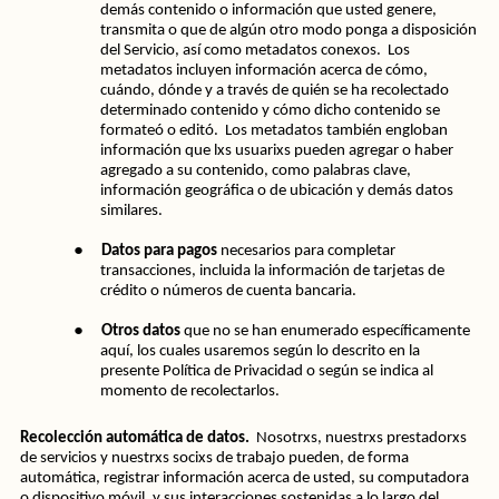
demás contenido o información que usted genere, 
transmita o que de algún otro modo ponga a disposición 
del Servicio, así como metadatos conexos.  Los 
metadatos incluyen información acerca de cómo, 
cuándo, dónde y a través de quién se ha recolectado 
determinado contenido y cómo dicho contenido se 
formateó o editó.  Los metadatos también engloban 
información que lxs usuarixs pueden agregar o haber 
agregado a su contenido, como palabras clave, 
información geográfica o de ubicación y demás datos 
similares.
●
Datos para pagos
 necesarios para completar 
transacciones, incluida la información de tarjetas de 
crédito o números de cuenta bancaria.
●
Otros datos
 que no se han enumerado específicamente 
aquí, los cuales usaremos según lo descrito en la 
presente Política de Privacidad o según se indica al 
momento de recolectarlos.
Recolección automática de datos.  
Nosotrxs, nuestrxs prestadorxs 
de servicios y nuestrxs socixs de trabajo pueden, de forma 
automática, registrar información acerca de usted, su computadora 
o dispositivo móvil, y sus interacciones sostenidas a lo largo del 