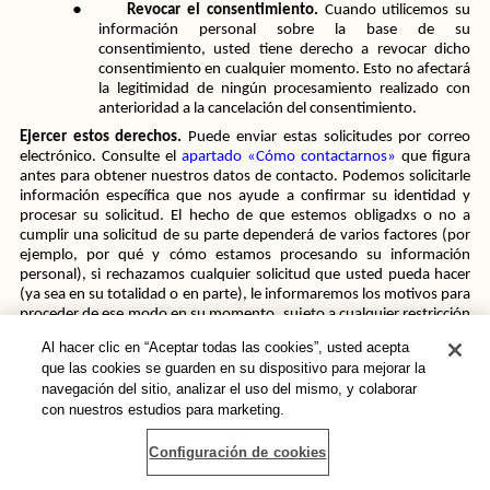
●
Revocar el consentimiento.
 Cuando utilicemos su 
información personal sobre la base de su 
consentimiento, usted tiene derecho a revocar dicho 
consentimiento en cualquier momento. Esto no afectará 
la legitimidad de ningún procesamiento realizado con 
anterioridad a la cancelación del consentimiento. 
Ejercer estos derechos. 
Puede enviar estas solicitudes por correo 
electrónico. Consulte el 
apartado «Cómo contactarnos»
 que figura 
antes para obtener nuestros datos de contacto. Podemos solicitarle 
información específica que nos ayude a confirmar su identidad y 
procesar su solicitud. El hecho de que estemos obligadxs o no a 
cumplir una solicitud de su parte dependerá de varios factores (por 
ejemplo, por qué y cómo estamos procesando su información 
personal), si rechazamos cualquier solicitud que usted pueda hacer 
(ya sea en su totalidad o en parte), le informaremos los motivos para 
proceder de ese modo en su momento, sujeto a cualquier restricción 
legal.  Usualmente, usted no tendrá que pagar ninguna tasa para 
Al hacer clic en “Aceptar todas las cookies”, usted acepta
ejercer sus derechos; sin embargo, podemos cobrar una tasa 
que las cookies se guarden en su dispositivo para mejorar la
razonable si su solicitud carece a todas luces de fundamentos, es 
navegación del sitio, analizar el uso del mismo, y colaborar
repetitiva o excesiva. Intentamos responder a todas las solicitudes 
con nuestros estudios para marketing.
legítimas en el plazo de un mes. Puede tomarnos más de un mes si 
su solicitud es particularmente compleja o si usted ha hecho varias 
solicitudes; en dicho caso, le notificaremos y le mantendremos al 
Configuración de cookies
tanto.