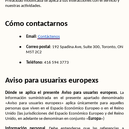
Privacidad modificada se aplica a sus interacciones con el Servicio y 
nuestras actividades.
Cómo contactarnos
●
Email
:
Contáctenos
●
Correo postal
: 192 Spadina Ave, Suite 300, Toronto, ON 
M5T 2C2
●
Teléfono
: 416 594 3773
Aviso para usuarixs europexs
Dónde se aplica el presente Aviso para usuarixs europexs. 
La 
información suministrada en el presente apartado denominado 
«Aviso para usuarixs europexs» aplica únicamente para aquellxs 
personas que viven en el Espacio Económico Europeo o en el Reino 
Unido (las jurisdicciones del Espacio Económico Europeo y del Reino 
Unido, en adelante se denominan en conjunto «
Europa
»)
Información personal.
 Debe entenderse que las referencias a 