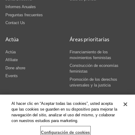
Informes Anuales
Preguntas frecuentes
Contact Us
Actúa
Áreas prioritarias
Actúa
Financiamiento de los
movimientos feministas
Afíliate
Construcción de economías
Done ahore
feministas
Events
Promoción de los derechos
universales y la justicia
Al hacer clic en “Aceptar todas las cookies”, usted acepta
que las cookies se guarden en su dispositivo para mejorar la
navegación del sitio, analizar el uso del mismo, y colaborar
© Copyright AWID 2026. All rights reserved.
Terms & Conditions
|
Privacy
|
con nuestros estudios para marketing.
Administrative Office
Configuración de cookies