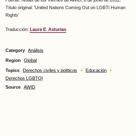
Fuente:
Notas de los Viernes de AWID, 8 de junio de 2012.
Título original: ‘United Nations Coming Out on LGBTI Human
Rights’
Traducción:
Laura E. Asturias
Category
Análisis
Region
Global
Topics
Derechos civiles y políticos
Educación
Derechos LGBTQI
Source
AWID