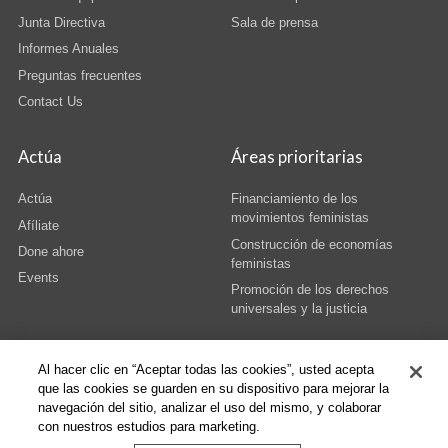
Junta Directiva
Sala de prensa
Informes Anuales
Preguntas frecuentes
Contact Us
Actúa
Áreas prioritarias
Actúa
Financiamiento de los
movimientos feministas
Afíliate
Construcción de economías
Done ahore
feministas
Events
Promoción de los derechos
universales y la justicia
Al hacer clic en “Aceptar todas las cookies”, usted acepta
que las cookies se guarden en su dispositivo para mejorar la
navegación del sitio, analizar el uso del mismo, y colaborar
© Copyright AWID 2026. All rights reserved.
Terms & Conditions
|
Privacy
|
con nuestros estudios para marketing.
Administrative Office