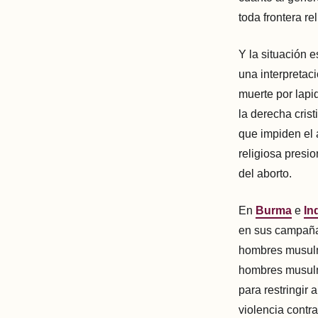
toda frontera re
Y la situación
una interpreta
muerte por lapi
la derecha cris
que impiden el 
religiosa presi
del aborto.
En
Burma
e
In
en sus campañas
hombres musulma
hombres musulm
para restringir
violencia contr