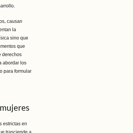
arrollo.
os, causan
entan la
ísica sino que
umentos que
de derechos
 abordar los
o para formular
 mujeres
 estrictas en
ue trasciende a