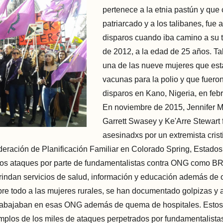
pertenece a la etnia pastún y que c
patriarcado y a los talibanes, fue
disparos cuando iba camino a su t
de 2012, a la edad de 25 años. Ta
una de las nueve mujeres que es
vacunas para la polio y que fuero
disparos en Kano, Nigeria, en feb
En noviembre de 2015, Jennifer M
Garrett Swasey y Ke'Arre Stewart 
asesinadxs por un extremista cris
ederación de Planificación Familiar en Colorado Spring, Estado
los ataques por parte de fundamentalistas contra ONG como B
indan servicios de salud, información y educación además de 
e todo a las mujeres rurales, se han documentado golpizas y 
rabajaban en esas ONG además de quema de hospitales. Esto
plos de los miles de ataques perpetrados por fundamentalistas