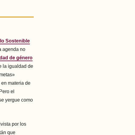
lo Sostenible
ta agenda no
ldad de género
e la igualdad de
 metas»
 en materia de
 Pero el
 se yergue como
ivista por los
tán que