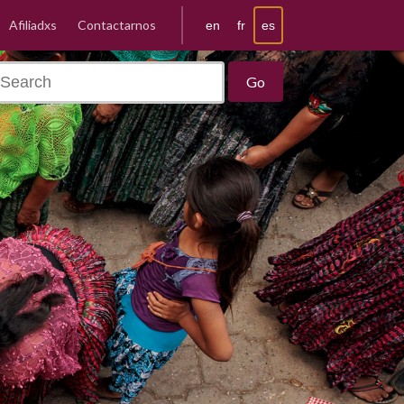
Afiliadxs
Contactarnos
es
en
fr