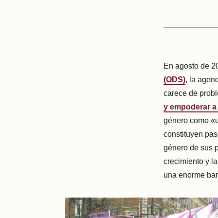
En agosto de 2
(ODS)
, la agen
carece de probl
y empoderar a 
género como «un
constituyen pas
género de sus 
crecimiento y l
una enorme barr