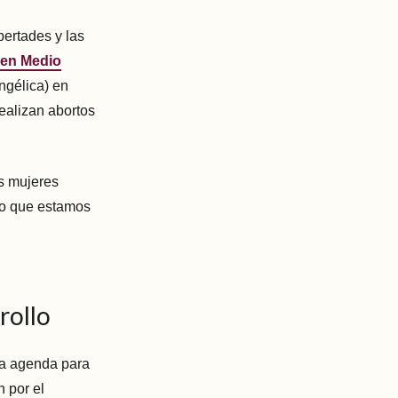
bertades y las
 en Medio
ngélica) en
ealizan abortos
as mujeres
aro que estamos
rollo
 la agenda para
n por el