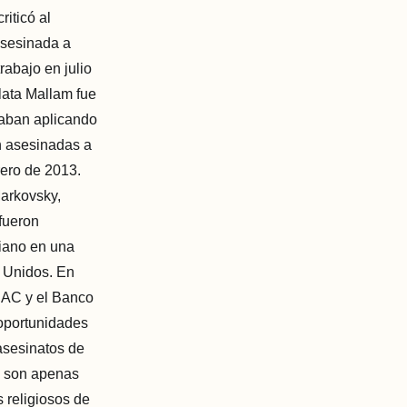
riticó al
 asesinada a
rabajo en julio
lata Mallam fue
taban aplicando
n asesinadas a
rero de 2013.
arkovsky,
fueron
tiano en una
s Unidos. En
RAC y el Banco
oportunidades
asesinatos de
s son apenas
 religiosos de