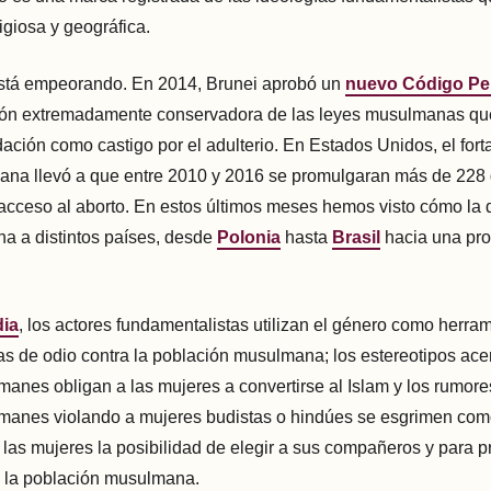
ligiosa y geográfica.
 está empeorando. En 2014, Brunei aprobó un
nuevo Código Pe
ción extremadamente conservadora de las leyes musulmanas que
dación como castigo por el adulterio. En Estados Unidos, el fort
tiana llevó a que entre 2010 y 2016 se promulgaran más de 228
acceso al aborto. En estos últimos meses hemos visto cómo la
ona a distintos países, desde
Polonia
hasta
Brasil
hacia una proh
dia
, los actores fundamentalistas utilizan el género como herram
 de odio contra la población musulmana; los estereotipos ace
nes obligan a las mujeres a convertirse al Islam y los rumore
anes violando a mujeres budistas o hindúes se esgrimen co
 a las mujeres la posibilidad de elegir a sus compañeros y para 
a la población musulmana.