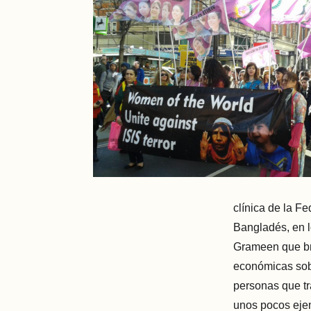
clínica de la F
Bangladés, en 
Grameen que br
económicas sobr
personas que t
unos pocos ejem