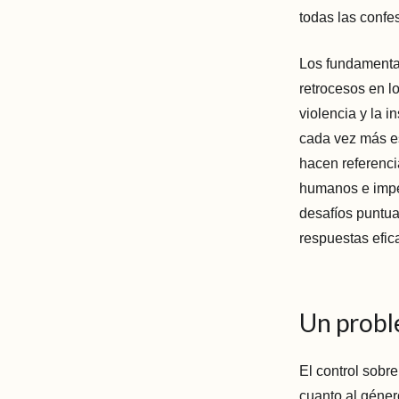
todas las confes
Los fundamenta
retrocesos en l
violencia y la i
cada vez más e
hacen referenci
humanos e imped
desafíos puntua
respuestas efic
Un probl
El control sobr
cuanto al géner