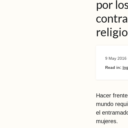
por lo
contra
religi
9 May 2016
Read in:
Ing
Hacer frente
mundo requie
el entramado
mujeres.