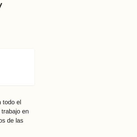
y
 todo el
 trabajo en
os de las