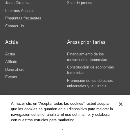
Junta Directiva
Sala de prensa
Informes Anuales
Preguntas frecuentes
Contact Us
Actúa
Áreas prioritarias
Actúa
Financiamiento de los
movimientos feministas
Afíliate
Construcción de economías
Done ahore
feministas
Events
Promoción de los derechos
universales y la justicia
Al hacer clic en “Aceptar todas las cookies”, usted acepta
que las cookies se guarden en su dispositivo para mejorar la
navegación del sitio, analizar el uso del mismo, y colaborar
© Copyright AWID 2026. All rights reserved.
Terms & Conditions
|
Privacy
|
con nuestros estudios para marketing.
Administrative Office