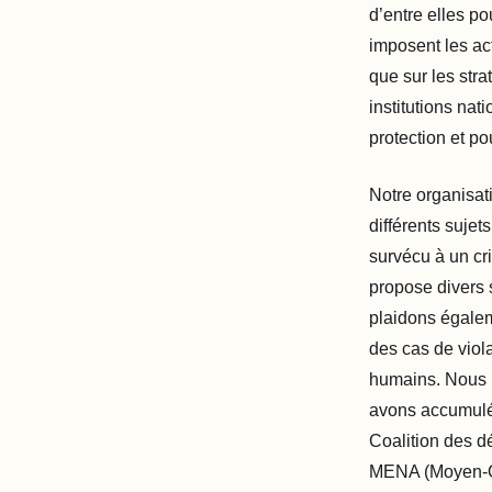
d’entre elles po
imposent les act
que sur les str
institutions nat
protection et pou
Notre organisati
différents sujet
survécu à un cr
propose divers 
plaidons égalem
des cas de viol
humains. Nous 
avons accumulé
Coalition des d
MENA (Moyen-Or