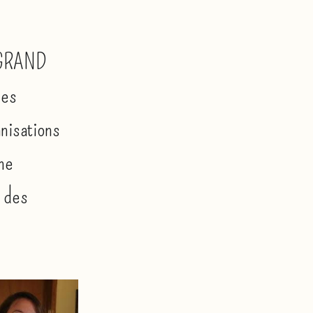
S GRAND
des
nisations
he
n des