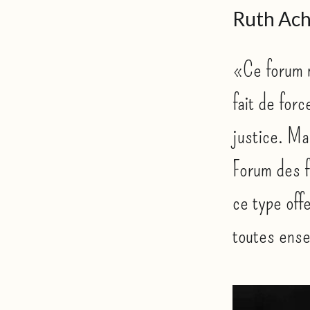
Ruth Ac
«Ce forum m
fait de for
justice. Ma
Forum des f
ce type off
toutes ense