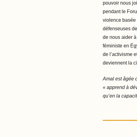
pouvoir nous joi
pendant le Foru
violence basée 
défenseuses des
de nous aider à
féministe en Ég
de l’activisme e
deviennent la c
Amal est âgée d
« apprend à déve
qu’en la capacit