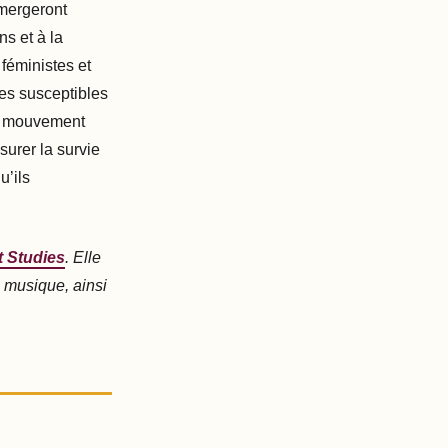
émergeront
s et à la
féministes et
ées susceptibles
le mouvement
urer la survie
u’ils
t Studies
. Elle
a musique, ainsi