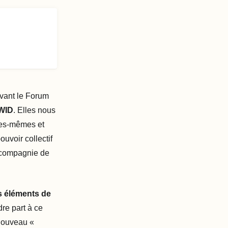
vant le Forum
AWID
. Elles nous
les-mêmes et
uvoir collectif
en compagnie de
es éléments de
re part à ce
 nouveau «