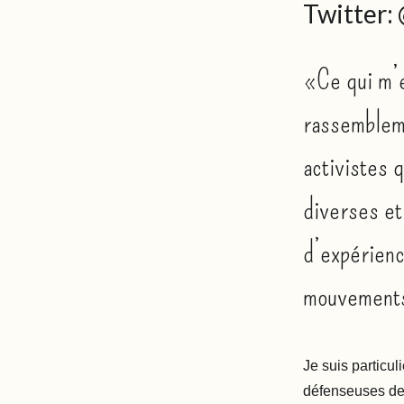
Twitter:
«Ce qui m’
rassemblem
activistes 
diverses et
d’expérienc
mouvement
Je suis particu
défenseuses des