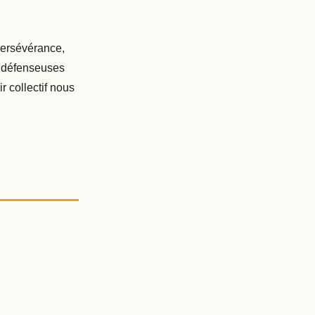
persévérance,
es défenseuses
r collectif nous