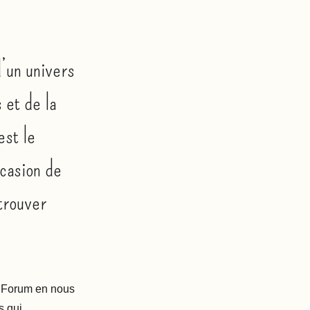
d’un univers
 et de la
est le
ccasion de
trouver
u Forum en nous
s qui