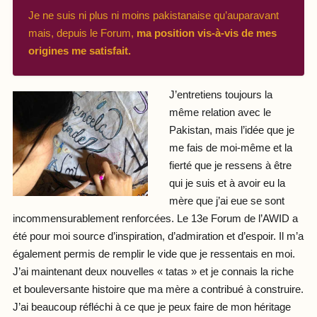
Je ne suis ni plus ni moins pakistanaise qu’auparavant
mais, depuis le Forum,
ma position vis-à-vis de mes
origines me satisfait.
J’entretiens toujours la
même relation avec le
Pakistan, mais l’idée que je
me fais de moi-même et la
fierté que je ressens à être
qui je suis et à avoir eu la
mère que j’ai eue se sont
incommensurablement renforcées. Le 13e Forum de l’AWID a
été pour moi source d’inspiration, d’admiration et d’espoir. Il m’a
également permis de remplir le vide que je ressentais en moi.
J’ai maintenant deux nouvelles « tatas » et je connais la riche
et bouleversante histoire que ma mère a contribué à construire.
J’ai beaucoup réfléchi à ce que je peux faire de mon héritage