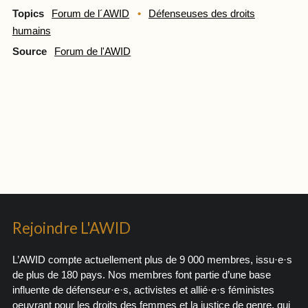
Topics
Forum de l´AWID
Défenseuses des droits
humains
Source
Forum de l'AWID
Rejoindre L'AWID
L’AWID compte actuellement plus de 9 000 membres, issu·e·s
de plus de 180 pays. Nos membres font partie d’une base
influente de défenseur·e·s, activistes et allié·e·s féministes
oeuvrant pour les droits des femmes et la justice de genre, qui