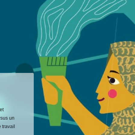
et
rsus un
 travail