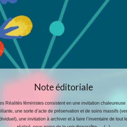
Note éditoriale
es Réalités féministes consistent en une invitation chaleureuse 
illante, une sorte d’acte de préservation et de soins massifs (ve
dividuel), une invitation à archiver et à faire l’inventaire de tout le
réalisé, sous peine de le voir disparaître. (...)