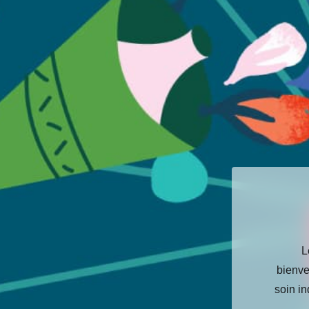
L
bienve
soin in