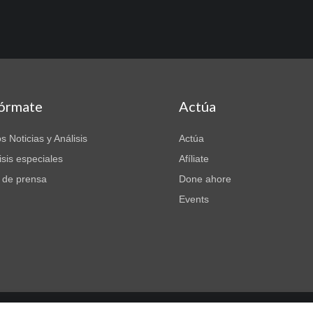
fórmate
Actúa
s Noticias y Análisis
Actúa
isis especiales
Afíliate
 de prensa
Done ahore
Events