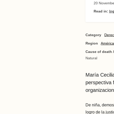
20 Novembe
Read in:
Ing
Category
Dere
Region
América
Cause of death 
Natural
María Cecili
perspectiva f
organizacion
De niña, demostr
logro de la jus