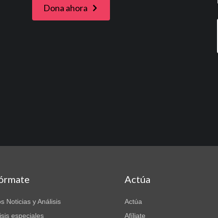
Dona ahora
fórmate
Actúa
s Noticias y Análisis
Actúa
isis especiales
Afíliate