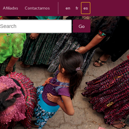
Afiliadxs
Contactarnos
es
en
fr