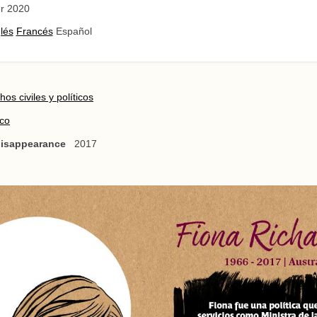
r 2020
lés
Francés
Español
os civiles y políticos
ico
 disappearance
2017