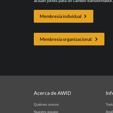
actúan juntxs para un cambio transformador.
Membresía individual
Membresía organizacional:
Acerca de AWID
In
Quiénes somos
Todo
Nuestro equipo
Anál