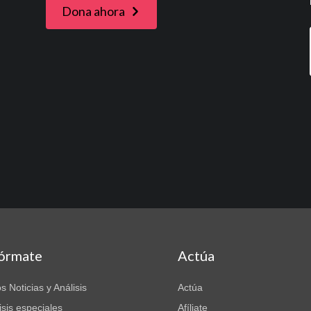
Dona ahora
fórmate
Actúa
s Noticias y Análisis
Actúa
isis especiales
Afíliate