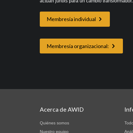
actúan juntxs para un cambio transformador.
Membresía individual
Membresía organizacional:
Acerca de AWID
In
Quiénes somos
Todo
Nuestro equipo
Anál