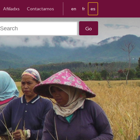
Afiliadxs
Contactarnos
es
en
fr