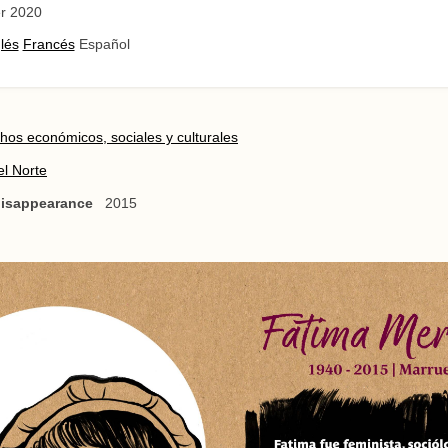
r 2020
lés
Francés
Español
hos económicos, sociales y culturales
el Norte
 disappearance
2015