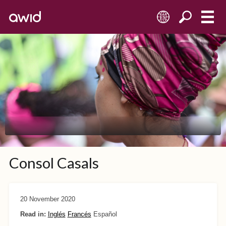
ES
Consol Casals
20 November 2020
Read in:
Inglés
Francés
Español