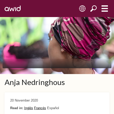
ES
Anja Nedringhous
20 November 2020
Read in:
Inglés
Francés
Español