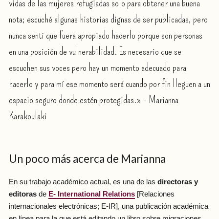
vidas de las mujeres refugiadas solo para obtener una buena
nota; escuché algunas historias dignas de ser publicadas, pero
nunca sentí que fuera apropiado hacerlo porque son personas
en una posición de vulnerabilidad. Es necesario que se
escuchen sus voces pero hay un momento adecuado para
hacerlo y para mí ese momento será cuando por fin lleguen a un
espacio seguro donde estén protegidas.» - Marianna
Karakoulaki
Un poco más acerca de Marianna
En su trabajo académico actual, es una de las
directoras y
editoras
de
E- International Relations
[Relaciones
internacionales electrónicas; E-IR], una publicación académica
en línea para la que está editando un libro sobre migraciones