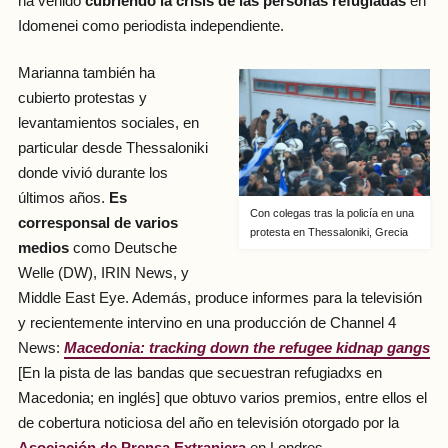
ha venido
cubriendo la crisis de las personas refugiadas
en
Idomenei como periodista independiente.
Marianna también ha
cubierto protestas y
levantamientos sociales, en
particular desde Thessaloniki
donde vivió durante los
últimos años.
Es
Con colegas tras la policía en una
corresponsal de varios
protesta en Thessaloniki, Grecia
medios
como Deutsche
Welle (DW), IRIN News, y
Middle East Eye. Además, produce informes para la televisión
y recientemente intervino en una producción de Channel 4
News:
Macedonia: tracking down the refugee kidnap gangs
[En la pista de las bandas que secuestran refugiadxs en
Macedonia; en inglés] que obtuvo varios premios, entre ellos el
de cobertura noticiosa del año en televisión otorgado por la