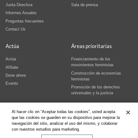
Junta Directiva
Sala de prensa
Informes Anuales
Preguntas frecuentes
Contact Us
Actúa
Áreas prioritarias
Actúa
Financiamiento de los
movimientos feministas
Afíliate
Construcción de economías
Done ahore
feministas
Events
Promoción de los derechos
universales y la justicia
Al hacer clic en “Aceptar todas las cookies”, usted acepta
que las cookies se guarden en su dispositivo para mejorar la
navegación del sitio, analizar el uso del mismo, y colaborar
© Copyright AWID 2026. All rights reserved.
Terms & Conditions
|
Privacy
|
con nuestros estudios para marketing.
Administrative Office