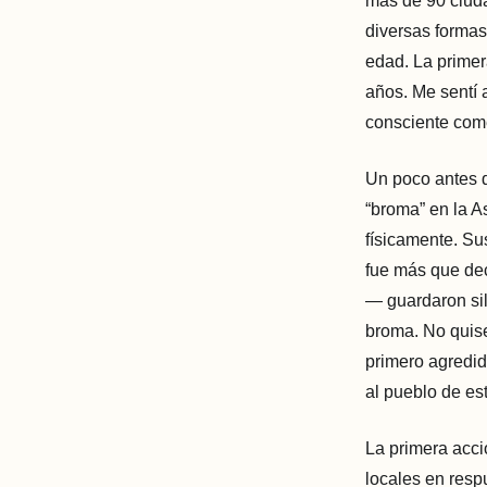
más de 90 ciuda
diversas formas
edad. La primer
años. Me sentí 
consciente come
Un poco antes 
“broma” en la A
físicamente. Su
fue más que dec
— guardaron sil
broma. No quise
primero agredid
al pueblo de es
La primera acc
locales en resp