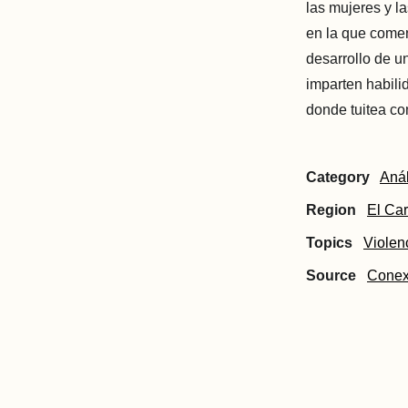
las mujeres y l
en la que comen
desarrollo de u
imparten habilid
donde tuitea c
Category
Anál
Region
El Car
Topics
Violen
Source
Conex