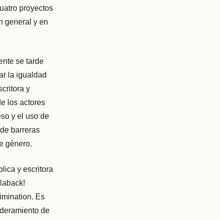
uatro proyectos
n general y en
nte se tarde
ar la igualdad
critora y
e los actores
eso y el uso de
 de barreras
de género.
lica y escritora
laback!
imination. Es
oderamiento de