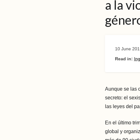
a la v
géner
10 June 201
Read in:
Ing
Aunque se las 
secreto: el sexi
las leyes del pa
En el último tr
global y organ