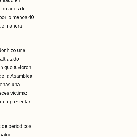
entado en
ocho años de
 por lo menos 40
 de manera
ador hizo una
altratado
ón que tuvieron
 de la Asamblea
penas una
eces víctima:
ra representar
s de periódicos
uatro