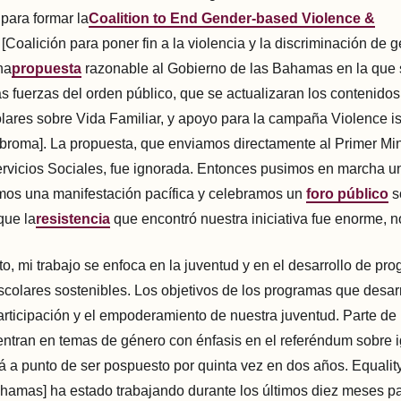
para formar la
Coalition to End Gender-based Violence &
[Coalición para poner fin a la violencia y la discriminación de g
na
propuesta
razonable al Gobierno de las Bahamas en la que 
as fuerzas del orden público, que se actualizaran los contenidos
ares sobre Vida Familiar, y apoyo para la campaña Violence i
 broma]. La propuesta, que enviamos directamente al Primer Mini
ervicios Sociales, fue ignorada. Entonces pusimos en marcha 
mos una manifestación pacífica y celebramos un
foro público
s
que la
resistencia
que encontró nuestra iniciativa fue enorme, n
, mi trabajo se enfoca en la juventud y en el desarrollo de pr
scolares sostenibles. Los objetivos de los programas que desarr
articipación y el empoderamiento de nuestra juventud. Parte de
entran en temas de género con énfasis en el referéndum sobre 
á a punto de ser pospuesto por quinta vez en dos años. Equal
hamas] ha estado trabajando durante los últimos diez meses pa