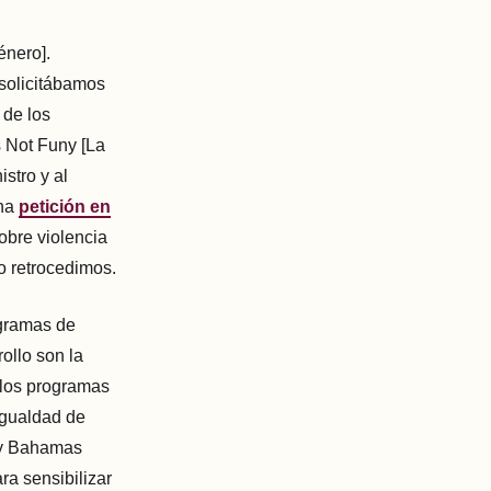
énero].
solicitábamos
 de los
s Not Funy [La
stro y al
una
petición en
obre violencia
o retrocedimos.
ogramas de
ollo son la
 los programas
igualdad de
ity Bahamas
ra sensibilizar