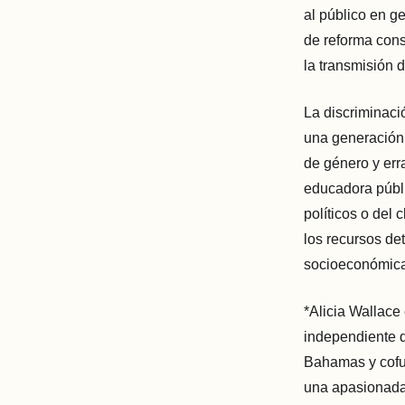
al público en g
de reforma cons
la transmisión 
La discriminaci
una generación 
de género y erra
educadora públi
políticos o del 
los recursos de
socioeconómicas
*Alicia Wallace
independiente q
Bahamas y cofu
una apasionada 