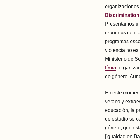
organizaciones 
Discrimination
Presentamos u
reunirnos con l
programas escol
violencia no es
Ministerio de S
línea
, organiza
de género. Aun
En este momento
verano y extrae
educación, la p
de estudio se c
género, que est
[Igualdad en Ba