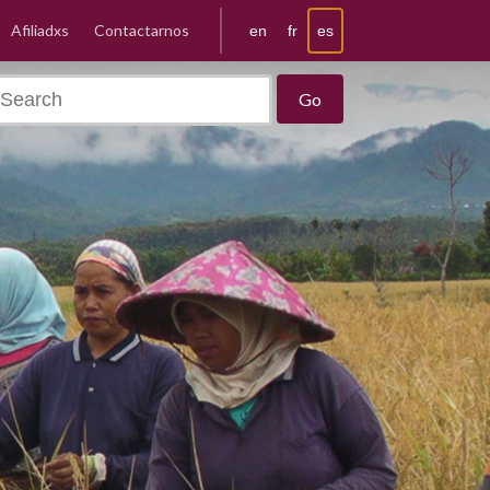
Afiliadxs
Contactarnos
es
en
fr