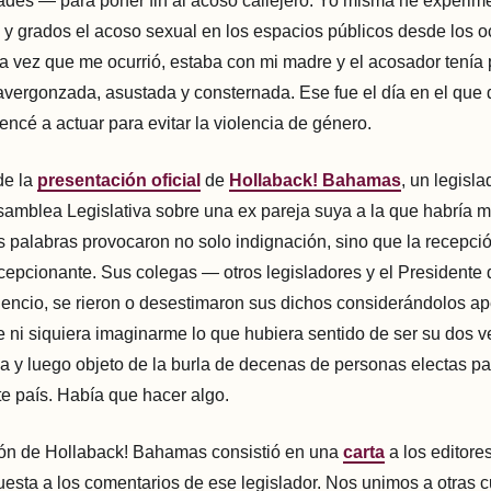
des — para poner fin al acoso callejero. Yo misma he experim
 y grados el acoso sexual en los espacios públicos desde los 
a vez que me ocurrió, estaba con mi madre y el acosador tenía
avergonzada, asustada y consternada. Ese fue el día en el que
ncé a actuar para evitar la violencia de género.
de la
presentación oficial
de
Hollaback! Bahamas
, un legisl
samblea Legislativa sobre una ex pareja suya a la que habría m
s palabras provocaron no solo indignación, sino que la recepci
epcionante. Sus colegas — otros legisladores y el Presidente
encio, se rieron o desestimaron sus dichos considerándolos a
 ni siquiera imaginarme lo que hubiera sentido de ser su dos v
a y luego objeto de la burla de decenas de personas electas pa
te país. Había que hacer algo.
ión de Hollaback! Bahamas consistió en una
carta
a los editore
uesta a los comentarios de ese legislador. Nos unimos a otras c