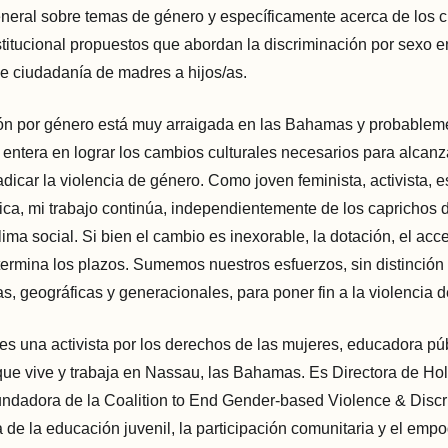
eneral sobre temas de género y específicamente acerca de los c
titucional propuestos que abordan la discriminación por sexo e
de ciudadanía de madres a hijos/as.
ón por género está muy arraigada en las Bahamas y probableme
entera en lograr los cambios culturales necesarios para alcanz
dicar la violencia de género. Como joven feminista, activista, es
ca, mi trabajo continúa, independientemente de los caprichos d
clima social. Si bien el cambio es inexorable, la dotación, el acc
termina los plazos. Sumemos nuestros esfuerzos, sin distinción
, geográficas y generacionales, para poner fin a la violencia 
 es una activista por los derechos de las mujeres, educadora púb
ue vive y trabaja en Nassau, las Bahamas. Es Directora de Hol
ndadora de la Coalition to End Gender-based Violence & Discr
de la educación juvenil, la participación comunitaria y el emp