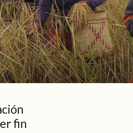
ación
r fin