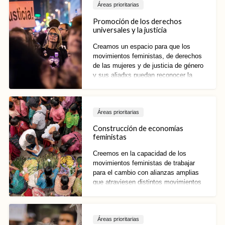
Áreas prioritarias
Promoción de los derechos
universales y la justicia
Creamos un espacio para que los
movimientos feministas, de derechos
de las mujeres y de justicia de género
y sus aliadxs puedan reconocer la
influencia y el impacto de lxs actorxs
anti-derechos., pensar estrategias y
realizar acciones colectivas para
Áreas prioritarias
contrarrestarlos.
Construcción de economías
feministas
Creemos en la capacidad de los
movimientos feministas de trabajar
para el cambio con alianzas amplias
que atraviesen distintos movimientos
sociales. Al amplificar las propuestas
y visiones feministas, nuestro objetivo
es construir nuevos paradigmas para
Áreas prioritarias
economías justas.