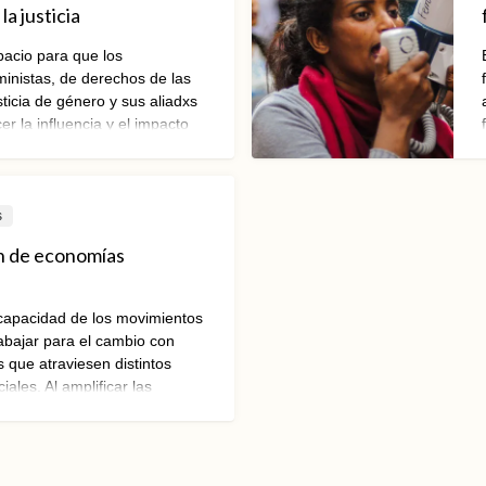
la justicia
acio para que los
inistas, de derechos de las
ticia de género y sus aliadxs
r la influencia y el impacto
nti-derechos., pensar
alizar acciones colectivas
arlos.
s
n de economías
capacidad de los movimientos
rabajar para el cambio con
 que atraviesen distintos
ales. Al amplificar las
siones feministas, nuestro
struir nuevos paradigmas para
as.