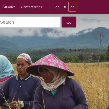
Afiliadxs
Contactarnos
es
en
fr