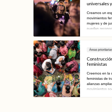
universales y 
Creamos un esp
movimientos fem
mujeres y de jus
puedan reconoce
de lxs actorxs a
estrategias y re
para contrarrest
Áreas prioritaria
Construcció
feministas
Creemos en la 
feministas de t
alianzas amplias
movimientos soci
propuestas y vi
objetivo es con
economías just