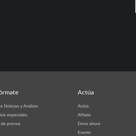
fórmate
Actúa
s Noticias y Análisis
Actúa
isis especiales
Afíliate
 de prensa
Done ahore
Events