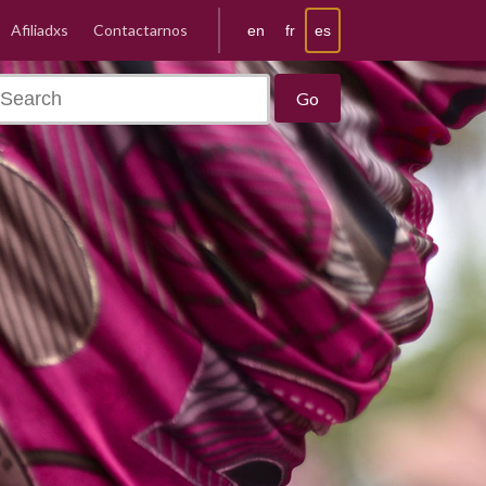
Afiliadxs
Contactarnos
es
en
fr