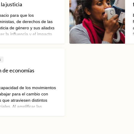
la justicia
acio para que los
inistas, de derechos de las
ticia de género y sus aliadxs
r la influencia y el impacto
nti-derechos., pensar
alizar acciones colectivas
arlos.
s
n de economías
capacidad de los movimientos
rabajar para el cambio con
 que atraviesen distintos
ales. Al amplificar las
siones feministas, nuestro
struir nuevos paradigmas para
as.