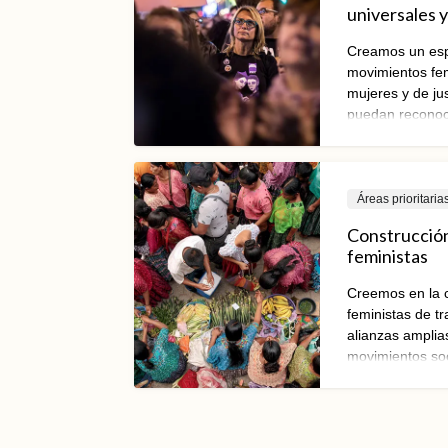
universales y 
Creamos un esp
movimientos fem
mujeres y de jus
puedan reconoce
de lxs actorxs a
estrategias y re
para contrarrest
Áreas prioritaria
Construcció
feministas
Creemos en la 
feministas de t
alianzas amplias
movimientos soci
propuestas y vi
objetivo es con
economías just