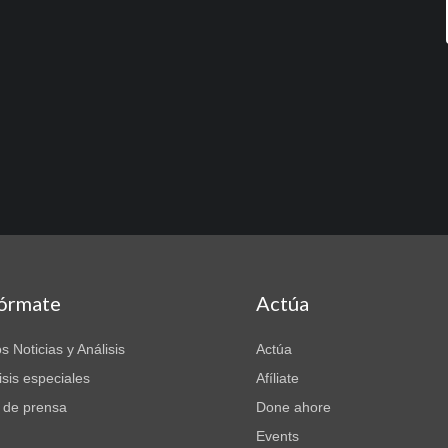
fórmate
Actúa
s Noticias y Análisis
Actúa
isis especiales
Afíliate
 de prensa
Done ahore
Events