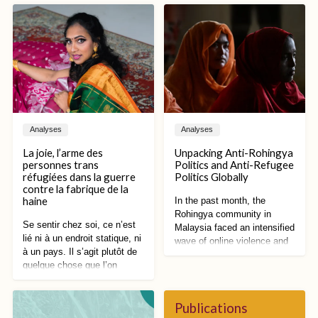
Analyses
Analyses
La joie, l’arme des
Unpacking Anti-Rohingya
personnes trans
Politics and Anti-Refugee
réfugiées dans la guerre
Politics Globally
contre la fabrique de la
haine
In the past month, the
Rohingya community in
Se sentir chez soi, ce n’est
Malaysia faced an intensified
lié ni à un endroit statique, ni
wave of online violence and
à un pays. Il s’agit plutôt de
racist vitriol. Spurred by
quelque chose que l’on
proposed restrictions on
emmène, dans son corps,
Rohingya public activities by
dans son souvenir, dans le
Malaysian state
refus obstiné de la
Publications
governments and reforms to