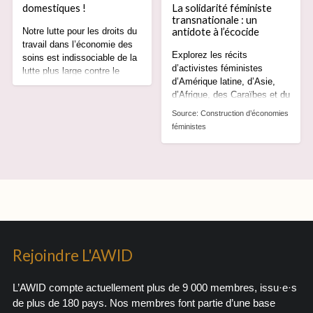
La solidarité féministe
domestiques !
transnationale : un
antidote à l’écocide
Notre lutte pour les droits du
travail dans l’économie des
Explorez les récits
soins est indissociable de la
d’activistes féministes
lutte plus large contre le
d’Amérique latine, d’Asie,
système patriarcal et
d’Afrique, des Caraïbes et du
capitaliste qui perpétue les
Pacifique, qui s’organisent
inégalités et exploite notre
Source:
Construction d’économies
face à la crise climatique.
force de travail et les
féministes
ressources de la planète.
Rejoindre L'AWID
L’AWID compte actuellement plus de 9 000 membres, issu·e·s
de plus de 180 pays. Nos membres font partie d’une base