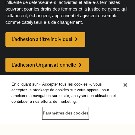
influente de défenseur·e·s, activistes et allié·e·s féministes
oeuvrant pour les droits des femmes et la justice de genre, qui
collaborent, échangent, apprennent et agissent ensemble
comme catalyseur·e·s de changement.
L’adhesion a titre individuel
L’adhesion Organisationnelle
En cliquant sur « Accepter tous les cookies », vous
acceptez le stockage de cookies sur votre appareil pour
améliorer la navigation sur le site, analyser son utilisation et
Faites un don
contribuer à nos efforts de marketing.
Vous pouvez également montrer votre soutien au changement
Paramètres des cookies
transformateur en faisant un don à l'AWID. Votre précieuse
contribution aidera à soutenir le travail que nous faisons à
travers le monde pour soutenir les mouvements féministes