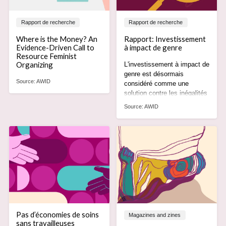
Rapport de recherche
Rapport de recherche
Where is the Money? An
Rapport: Investissement
Evidence-Driven Call to
à impact de genre
Resource Feminist
Organizing
L'investissement à impact de
genre est désormais
Source:
AWID
considéré comme une
solution contre les inégalités
de genre. Et pourtant,
Source:
AWID
comme le montre notre
rapport, il fait partie du
problème.
Pas d’économies de soins
Magazines and zines
sans travailleuses