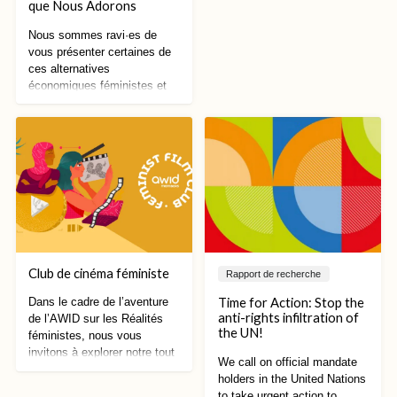
que Nous Adorons
Nous sommes ravi·es de
vous présenter certaines de
ces alternatives
économiques féministes et
les collectifs à travers le
monde qui nous inspirent!
Club de cinéma féministe
Rapport de recherche
Time for Action: Stop the
Dans le cadre de l’aventure
anti-rights infiltration of
de l’AWID sur les Réalités
the UN!
féministes, nous vous
invitons à explorer notre tout
We call on official mandate
nouveau Club de cinéma
holders in the United Nations
féministe : une collection de
to take urgent action to