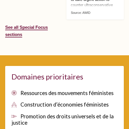
courts et longs métrages
counter ultraconservative
sélectionnés par des
mobilisation against human
programmateurs·rices et
Source:
AWID
rights. We can no longer
narrateurs·rices féministes
afford to wait!
du monde entier.
See all Special Focus
sections
Domaines prioritaires
Ressources des mouvements féministes
Construction d’économies féministes
Promotion des droits universels et de la
justice