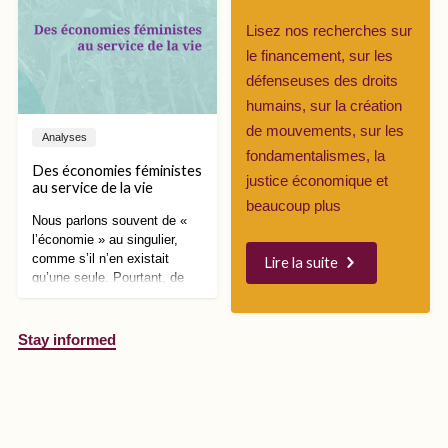
disparition.
increase government
surveillance over refugees,
Lisez nos recherches sur
disinformation campaigns
le financement, sur les
took over social media,
défenseuses des droits
demanding even stricter
measures.
humains, sur la création
de mouvements, sur les
Analyses
fondamentalismes, la
Des économies féministes
justice économique et
au service de la vie
beaucoup plus
Nous parlons souvent de «
l’économie » au singulier,
comme s’il n’en existait
Lire la suite
qu’une seule. Pourtant, de
multiples économies
façonnent nos manières de
vivre, de travailler, de
Stay informed
prendre soin les un·es des
autres et de construire nos
relations avec les autres et
avec la planète.