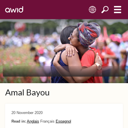
FR
Amal Bayou
20 November 2020
Read in:
Anglais
Français
Espagnol