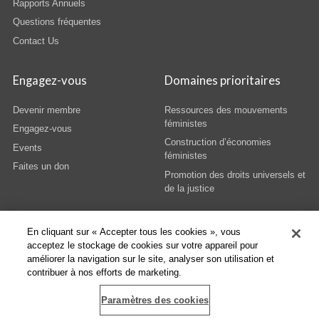
Rapports Annuels
Questions fréquentes
Contact Us
Engagez-vous
Domaines prioritaires
Devenir membre
Ressources des mouvements
féministes
Engagez-vous
Construction d’économies
Events
féministes
Faites un don
Promotion des droits universels et
de la justice
En cliquant sur « Accepter tous les cookies », vous
acceptez le stockage de cookies sur votre appareil pour
améliorer la navigation sur le site, analyser son utilisation et
© Copyright AWID 2026. All rights reserved.
Terms & Conditions
|
Privacy
|
contribuer à nos efforts de marketing.
Administrative Office
Paramètres des cookies