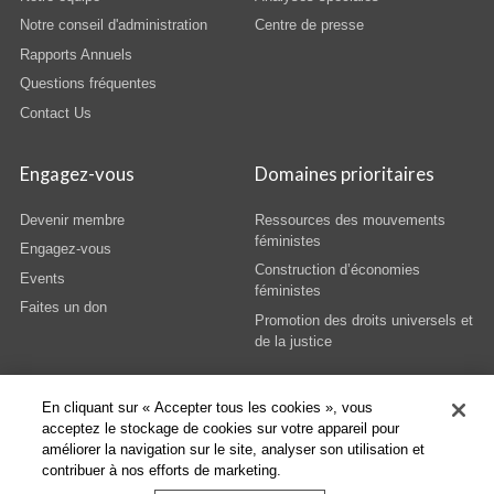
Notre conseil d'administration
Centre de presse
Rapports Annuels
Questions fréquentes
Contact Us
Engagez-vous
Domaines prioritaires
Devenir membre
Ressources des mouvements
féministes
Engagez-vous
Construction d’économies
Events
féministes
Faites un don
Promotion des droits universels et
de la justice
En cliquant sur « Accepter tous les cookies », vous
acceptez le stockage de cookies sur votre appareil pour
améliorer la navigation sur le site, analyser son utilisation et
© Copyright AWID 2026. All rights reserved.
Terms & Conditions
|
Privacy
|
contribuer à nos efforts de marketing.
Administrative Office