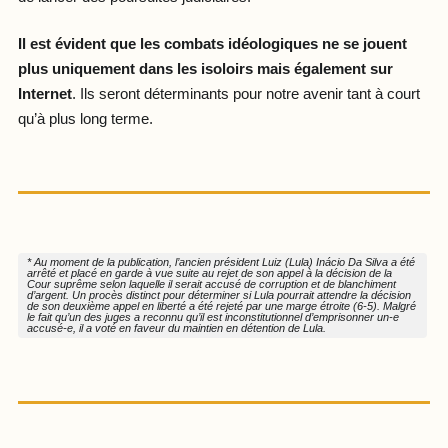
Il est évident que les combats idéologiques ne se jouent
plus uniquement dans les isoloirs mais également sur
Internet
. Ils seront déterminants pour notre avenir tant à court
qu’à plus long terme.
* Au moment de la publication, l’ancien président Luiz (Lula) Inácio Da Silva a été
arrêté et placé en garde à vue suite au rejet de son appel à la décision de la
Cour suprême selon laquelle il serait accusé de corruption et de blanchiment
d’argent. Un procès distinct pour déterminer si Lula pourrait attendre la décision
de son deuxième appel en liberté a été rejeté par une marge étroite (6-5). Malgré
le fait qu’un des juges a reconnu qu’il est inconstitutionnel d’emprisonner un-e
accusé-e, il a voté en faveur du maintien en détention de Lula.