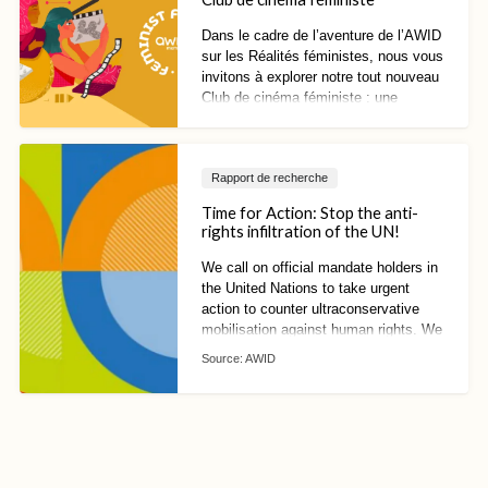
Dans le cadre de l’aventure de l’AWID
sur les Réalités féministes, nous vous
invitons à explorer notre tout nouveau
Club de cinéma féministe : une
collection de courts et longs métrages
sélectionnés par des
programmateurs·rices et
Rapport de recherche
narrateurs·rices féministes du monde
entier.
Time for Action: Stop the anti-
rights infiltration of the UN!
We call on official mandate holders in
the United Nations to take urgent
action to counter ultraconservative
mobilisation against human rights. We
can no longer afford to wait!
Source:
AWID