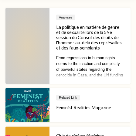
Analyses
La politique en matière de genre
et de sexualité lors de la 59e
session du Conseil des droits de
l'homme : au-delà des représailles
et des faux-semblants
From regressions in human rights
norms to the inaction and complicity
of powerful states regarding the
genocide in Gaza, and the UN funding
crisis, the existential question of
whether global human rights
institutions can offer any utility in the
Related Link
pursuit of justice and accountability
has only become more central.
Feminist Realities Magazine
Club de cinéma féministe