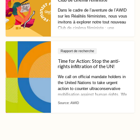
Dans le cadre de l’aventure de l’AWID
sur les Réalités féministes, nous vous
invitons à explorer notre tout nouveau
Club de cinéma féministe : une
collection de courts et longs métrages
sélectionnés par des
programmateurs·rices et
Rapport de recherche
narrateurs·rices féministes du monde
entier.
Time for Action: Stop the anti-
rights infiltration of the UN!
We call on official mandate holders in
the United Nations to take urgent
action to counter ultraconservative
mobilisation against human rights. We
can no longer afford to wait!
Source:
AWID