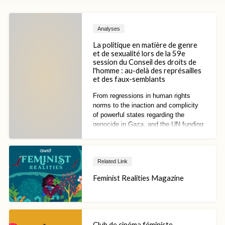
Analyses
La politique en matière de genre
et de sexualité lors de la 59e
session du Conseil des droits de
l'homme : au-delà des représailles
et des faux-semblants
From regressions in human rights
norms to the inaction and complicity
of powerful states regarding the
genocide in Gaza, and the UN funding
crisis, the existential question of
whether global human rights
institutions can offer any utility in the
Related Link
pursuit of justice and accountability
has only become more central.
Feminist Realities Magazine
Club de cinéma féministe