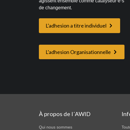
agissent ensemble comme catalyseur·e·s
de changement.
L’adhesion a titre individuel
L’adhesion Organisationnelle
À propos de l´AWID
In
Qui nous sommes
Tout