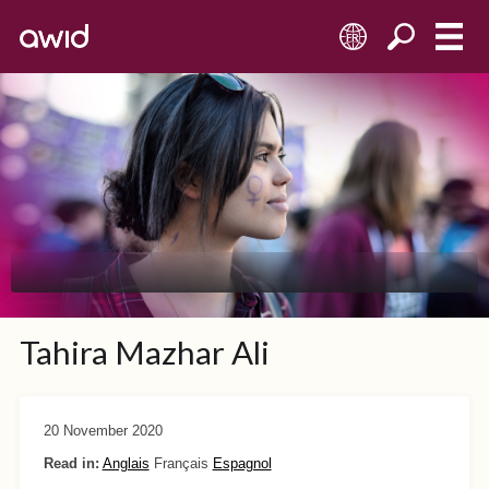
FR
Tahira Mazhar Ali
20 November 2020
Read in:
Anglais
Français
Espagnol